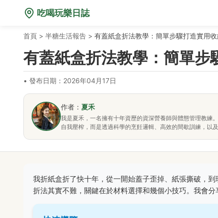
吃喝玩樂日誌
首頁
>
半糖生活報告
>
有蓋紙盒折法教學：簡單步驟打造實用收
有蓋紙盒折法教學：簡單步
•
發布日期：2026年04月17日
作者：
夏禾
我是夏禾，一名擁有十年資歷的資深營養師與體態管理教練
自我壓榨，而是透過科學的烹飪邏輯、高效的間歇訓練，以
我折紙盒折了快十年，從一開始蓋子歪掉、紙張撕破，到
折法其實不難，關鍵在於材料選擇和幾個小技巧。我會分