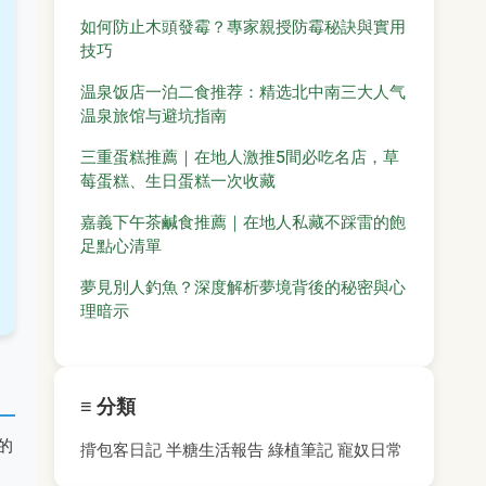
如何防止木頭發霉？專家親授防霉秘訣與實用
技巧
温泉饭店一泊二食推荐：精选北中南三大人气
温泉旅馆与避坑指南
三重蛋糕推薦｜在地人激推5間必吃名店，草
莓蛋糕、生日蛋糕一次收藏
嘉義下午茶鹹食推薦｜在地人私藏不踩雷的飽
足點心清單
夢見別人釣魚？深度解析夢境背後的秘密與心
理暗示
≡ 分類
的
揹包客日記
半糖生活報告
綠植筆記
寵奴日常