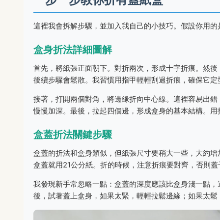
這裡我會拆解步驟，並加入我自己的小技巧。假設你用的
盒身折法詳細圖解
首先，將紙張正面朝下。對折兩次，形成十字折痕。然後
後續步驟會鬆散。我習慣用指甲輕輕刮過折痕，確保它定
接著，打開兩個對角，將邊緣折向中心線。這裡容易出錯
慢慢加深。最後，拉起四個邊，形成盒身的基本結構。用
盒蓋折法關鍵步驟
盒蓋的折法和盒身類似，但紙張尺寸要稍大一些，大約增加
盒蓋就用21公分紙。折的時候，注意折痕要對齊，否則蓋
我發現新手常忽略一點：盒蓋的深度應該比盒身淺一點，
後，試著蓋上盒身，如果太緊，輕輕拉鬆邊緣；如果太鬆