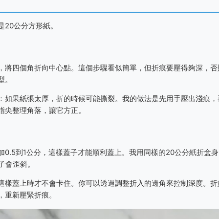
是20公分方形紙。
，將四個角折向中心點。這個步驟看似簡單，但折痕要壓得夠深，否
型。
：如果紙張太厚，折的時候可能撕裂。我的做法是先用手壓出淺痕，
指尖整理角落，讓它方正。
0.5到1公分，這樣蓋子才能順利蓋上。我用同樣的20公分紙折盒身
子會歪斜。
這樣蓋上時才不會卡住。你可以透過調整折入的邊角來控制深度。折
，重新壓緊折痕。