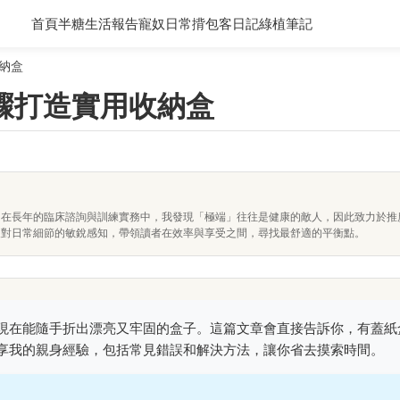
首頁
半糖生活報告
寵奴日常
揹包客日記
綠植筆記
納盒
驟打造實用收納盒
。在長年的臨床諮詢與訓練實務中，我發現「極端」往往是健康的敵人，因此致力於推
及對日常細節的敏銳感知，帶領讀者在效率與享受之間，尋找最舒適的平衡點。
現在能隨手折出漂亮又牢固的盒子。這篇文章會直接告訴你，有蓋紙
享我的親身經驗，包括常見錯誤和解決方法，讓你省去摸索時間。