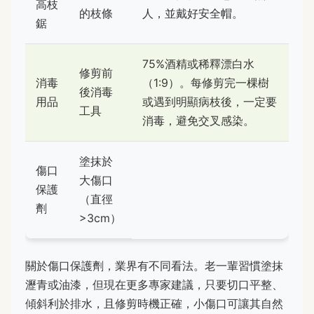
高枝
的枝條
人，並戴好安全帽。
鋸
75%酒精或稀釋漂白水
修剪前
消毒
（1:9）。每修剪完一棵樹
後消毒
用品
或遇到明顯病枝後，一定要
工具
消毒，避免交叉感染。
塗抹於
傷口
大傷口
保護
（直徑
劑
>3cm）
關於傷口保護劑，業界有不同看法。老一輩習慣塗抹
瀝青或油漆，但現在更多專家建議，只要切口平整、
傾斜利於排水，且修剪時機正確，小傷口可讓其自然