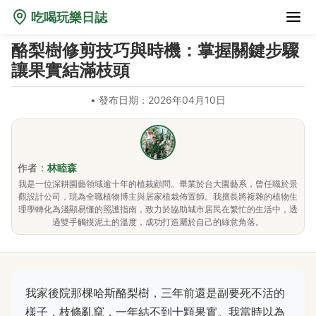
吃喝玩樂日誌
酪梨樹修剪技巧與時機：掌握關鍵步驟
讓果實結滿枝頭
•
發布日期：2026年04月10日
作者：
林睦森
我是一位深耕園藝領域逾十年的植栽顧問。畢業於台大園藝系，曾任職於景
觀設計公司，現為全職植物博主與居家植栽佈置師。我擅長將複雜的植物生
理學轉化為淺顯易懂的照護指南，致力於協助城市居民在繁忙的生活中，透
過雙手觸摸泥土的溫度，成功打造屬於自己的綠意角落。
我家後院那棵哈斯酪梨樹，三年前還是副要死不活的
樣子，枝條亂竄，一年結不到十顆果實。我當時以為