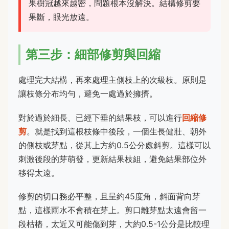
果樹冠越來越密，問題根本沒解決。結構修剪要
果斷，眼光放遠。
第三步：細部修剪與回縮
處理完大結構，再來處理主側枝上的次級枝。原則是
讓枝條分布均勻，避免一處過於擁擠。
對於過於細長、已經下垂的結果枝，可以進行
回縮修
剪
。就是找到這根枝條中後段，一個生長健壯、朝外
的側枝或芽點，從其上方約0.5公分處斜剪。這樣可以
刺激後段的芽萌發，更新結果枝組，避免結果部位外
移得太遠。
修剪的切口務必平整，且呈約45度角，斜面背向芽
點，這樣雨水不會積在芽上。剪口離芽點太遠會留一
段枯樁，太近又可能傷到芽，大約0.5-1公分是比較理