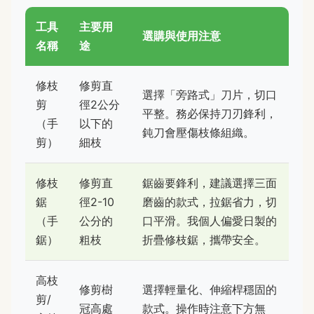
工具
主要用
選購與使用注意
名稱
途
修枝
修剪直
選擇「旁路式」刀片，切口
剪
徑2公分
平整。務必保持刀刃鋒利，
（手
以下的
鈍刀會壓傷枝條組織。
剪）
細枝
修枝
修剪直
鋸齒要鋒利，建議選擇三面
鋸
徑2-10
磨齒的款式，拉鋸省力，切
（手
公分的
口平滑。我個人偏愛日製的
鋸）
粗枝
折疊修枝鋸，攜帶安全。
高枝
修剪樹
選擇輕量化、伸縮桿穩固的
剪/
冠高處
款式。操作時注意下方無