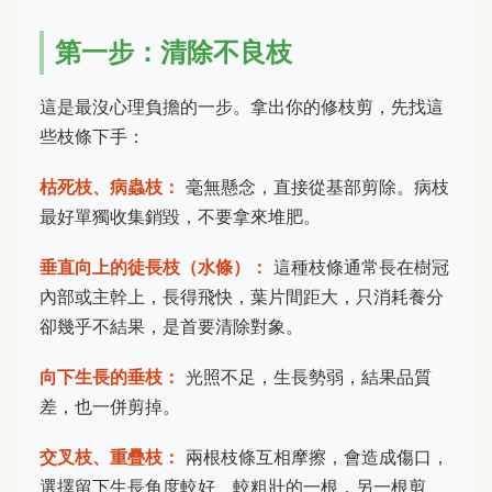
第一步：清除不良枝
這是最沒心理負擔的一步。拿出你的修枝剪，先找這
些枝條下手：
枯死枝、病蟲枝：
毫無懸念，直接從基部剪除。病枝
最好單獨收集銷毀，不要拿來堆肥。
垂直向上的徒長枝（水條）：
這種枝條通常長在樹冠
內部或主幹上，長得飛快，葉片間距大，只消耗養分
卻幾乎不結果，是首要清除對象。
向下生長的垂枝：
光照不足，生長勢弱，結果品質
差，也一併剪掉。
交叉枝、重疊枝：
兩根枝條互相摩擦，會造成傷口，
選擇留下生長角度較好、較粗壯的一根，另一根剪