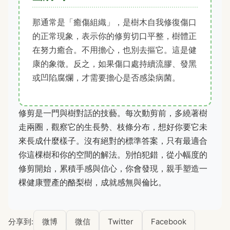
那通常是「癒傷組織」，是樹木自我修復傷口
的正常現象，表示你的修剪切口平整，樹體正
在努力癒合。不用擔心，也別去摳它。這是健
康的象徵。反之，如果傷口處持續流膠、發黑
或凹陷腐爛，才需要擔心是否感染病菌。
修剪是一門與樹對話的技藝。每次動剪前，多繞著樹
走兩圈，觀察它的生長勢、枝條分布，想好你要它未
來長成什麼樣子。沒有絕對的標準答案，只有最適合
你這棵樹和你的空間的解法。別怕犯錯，從小幅度的
修剪開始，累積手感與信心，你會發現，親手塑造一
棵健康豐產的酪梨樹，成就感無與倫比。
分享到:
微博
微信
Twitter
Facebook