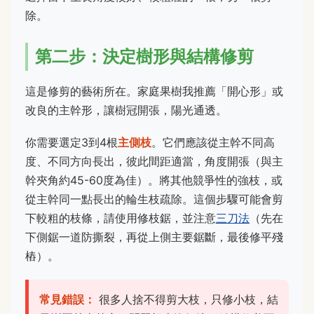
除。
第二步：決定樹形與結構修剪
這是修剪的藝術所在。家庭果樹我推薦「開心形」或
改良的主幹形，讓樹冠開張，陽光通透。
你需要選定3到4根
主側枝
。它們應該從主幹不同高
度、不同方向長出，彼此間距適當，角度開張（與主
幹夾角約45-60度為佳）。將其他競爭性的強枝，或
從主幹同一點長出的輪生枝疏除。這個步驟可能會剪
下較粗的枝條，請使用修枝鋸，並注意
三刀法
（先在
下側鋸一道防撕裂，再從上側主要鋸斷，最後修平殘
樁）。
常見錯誤：
很多人捨不得剪大枝，只修小枝，結