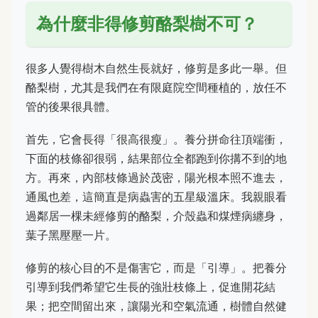
為什麼非得修剪酪梨樹不可？
很多人覺得樹木自然生長就好，修剪是多此一舉。但
酪梨樹，尤其是我們在有限庭院空間種植的，放任不
管的後果很具體。
首先，它會長得「很高很瘦」。養分拼命往頂端衝，
下面的枝條卻很弱，結果部位全都跑到你搆不到的地
方。再來，內部枝條過於茂密，陽光根本照不進去，
通風也差，這簡直是病蟲害的五星級溫床。我親眼看
過鄰居一棵未經修剪的酪梨，介殼蟲和煤煙病纏身，
葉子黑壓壓一片。
修剪的核心目的不是傷害它，而是「引導」。把養分
引導到我們希望它生長的強壯枝條上，促進開花結
果；把空間留出來，讓陽光和空氣流通，樹體自然健