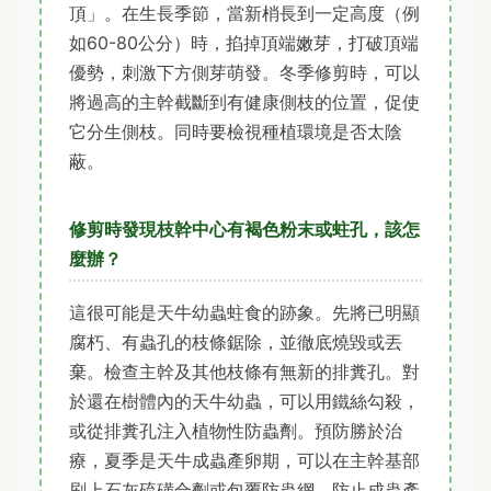
頂」。在生長季節，當新梢長到一定高度（例
如60-80公分）時，掐掉頂端嫩芽，打破頂端
優勢，刺激下方側芽萌發。冬季修剪時，可以
將過高的主幹截斷到有健康側枝的位置，促使
它分生側枝。同時要檢視種植環境是否太陰
蔽。
修剪時發現枝幹中心有褐色粉末或蛀孔，該怎
麼辦？
這很可能是天牛幼蟲蛀食的跡象。先將已明顯
腐朽、有蟲孔的枝條鋸除，並徹底燒毀或丟
棄。檢查主幹及其他枝條有無新的排糞孔。對
於還在樹體內的天牛幼蟲，可以用鐵絲勾殺，
或從排糞孔注入植物性防蟲劑。預防勝於治
療，夏季是天牛成蟲產卵期，可以在主幹基部
刷上石灰硫磺合劑或包覆防蟲網，防止成蟲產