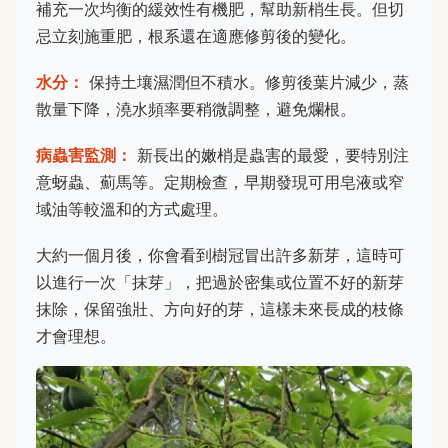
補充一次均衡的緩效性有機肥，幫助新梢生長。但切
忌立刻施重肥，根系還在適應修剪後的變化。
水分：
保持土壤濕潤但不積水。修剪後葉片減少，蒸
散量下降，澆水頻率要稍微調整，避免爛根。
病蟲害監測：
新長出的嫩梢是蟲害的最愛，要特別注
意蚜蟲、薊馬等。定期檢查，早期發現可用皂液或窄
域油等較溫和的方式處理。
大約一個月後，你會看到樹冠冒出許多新芽，這時可
以進行一次「抹芽」，把過於密集或位置不好的新芽
抹除，保留強壯、方向好的芽，這樣未來長成的枝條
才會理想。