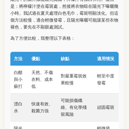
是：將檸檬汁塗在霉斑處，然後將衣物晾在陽光下曝曬幾
小時。我試過在夏天處理白色毛巾，霉斑明顯淡化。但這
個方法較慢，適合輕微發霉，且陽光曝曬可能讓某些衣物
褪色，要先在不顯眼處測試。
為了方便比較，我整理以下表格：
方法
優點
缺點
適用情況
白醋
天然、不傷
對嚴重霉斑效
輕至中度
與小
衣料、成本
果較慢
發霉
蘇打
低
可能損傷纖
漂白
快速有效、
維、有化學殘
頑固霉斑
水
殺菌力強
留風險
陽光
輕微發