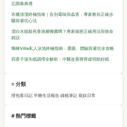
忘開幕典禮
衣櫃清潔終極指南｜告別霉味與蟲害，專家教你正確步
驟與避坑心法
漂白水能殺死香港腳黴菌嗎？專家揭密正確用法與致命
錯誤
獨棟Villa私人泳池終極指南：選購、體驗與避坑全攻略
四君子湯失眠調理全解析：中醫改善脾胃虛弱助好眠
≡ 分類
揹包客日記
半糖生活報告
綠植筆記
寵奴日常
# 熱門標籤