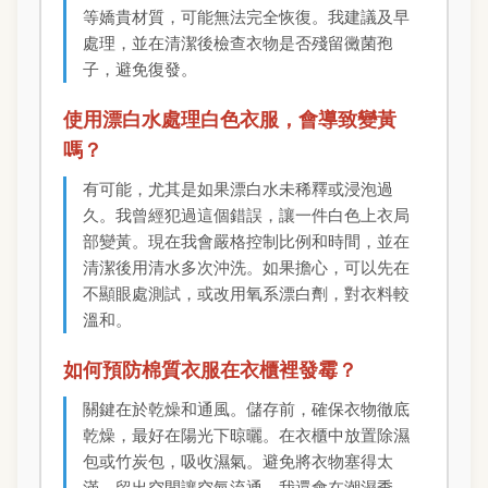
等嬌貴材質，可能無法完全恢復。我建議及早
處理，並在清潔後檢查衣物是否殘留黴菌孢
子，避免復發。
使用漂白水處理白色衣服，會導致變黃
嗎？
有可能，尤其是如果漂白水未稀釋或浸泡過
久。我曾經犯過這個錯誤，讓一件白色上衣局
部變黃。現在我會嚴格控制比例和時間，並在
清潔後用清水多次沖洗。如果擔心，可以先在
不顯眼處測試，或改用氧系漂白劑，對衣料較
溫和。
如何預防棉質衣服在衣櫃裡發霉？
關鍵在於乾燥和通風。儲存前，確保衣物徹底
乾燥，最好在陽光下晾曬。在衣櫃中放置除濕
包或竹炭包，吸收濕氣。避免將衣物塞得太
滿，留出空間讓空氣流通。我還會在潮濕季