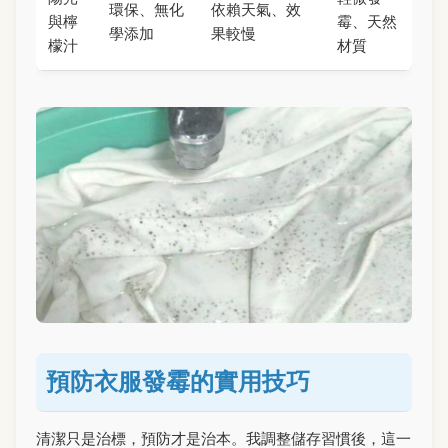
環保、無化
依賴天氣、效
與檸
霉、天然
學添加
果較慢
檬汁
材質
預防衣服發霉的實用技巧
清潔只是治標，預防才是治本。我調整儲存習慣後，這一