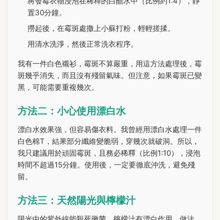
將發霉衣物浸泡在稀釋的白醋水中（比例約1:4），靜
置30分鐘。
撈起後，在霉斑處撒上小蘇打粉，輕輕搓揉。
用清水洗淨，然後正常洗衣程序。
我有一件白色襯衫，霉斑不算嚴重，用這方法處理後，霉
斑幾乎消失，而且沒有殘留氣味。但注意，如果霉斑已變
黑，可能需要重複幾次。
方法二：小心使用漂白水
漂白水效果強，但容易傷衣料。我曾經用漂白水處理一件
白色棉T，結果部分纖維變脆弱，穿幾次就破洞。所以，
我只建議用於頑固霉斑，且務必稀釋（比例1:10），浸泡
時間不超過15分鐘。使用後，一定要徹底沖洗，避免殘
留。
方法三：天然陽光與檸檬汁
陽光中的紫外線能殺死黴菌，檸檬汁有漂白作用。做法