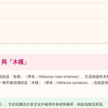
」與「木槿」
指的是「朱槿」（學名：
Hibiscus rosa-sinensis
）。它是錦葵科木
一種常被混淆的是「木槿」（學名：
Hibiscus syriacus
），也就是
槿」。它的花瓣在許多文化中被用作食材與藥草，例如泡製花草茶。