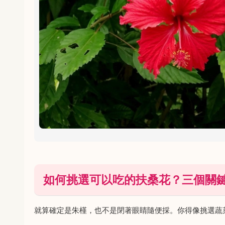
如何挑選可以吃的扶桑花？三個關
就算確定是朱槿，也不是閉著眼睛隨便採。你得像挑選蔬