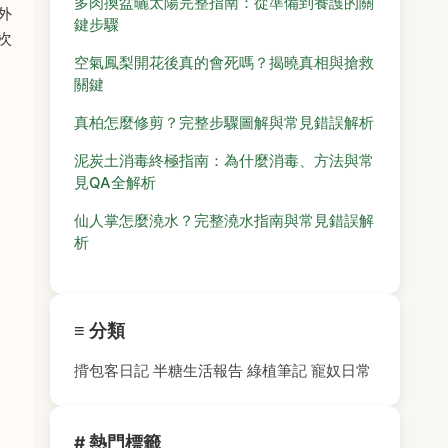
多肉換盆曬太陽完整指南：從準備到養護的關
外
鍵步驟
次
空氣鳳梨開花後真的會死嗎？揭曉真相與搶救
關鍵
真柏怎麼修剪？完整步驟圖解與常見錯誤解析
泥炭土消毒終極指南：為什麼消毒、方法與常
見QA全解析
仙人掌怎麼澆水？完整澆水指南與常見錯誤解
析
≡ 分類
揹包客日記
半糖生活報告
綠植筆記
寵奴日常
# 熱門標籤