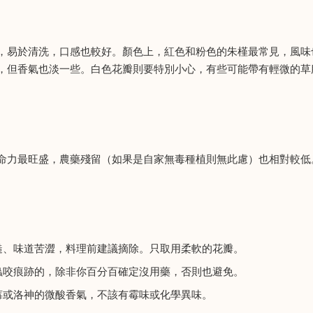
，易於清洗，口感也較好。顏色上，紅色和粉色的朱槿最常見，風味
，但香氣也淡一些。白色花瓣則要特別小心，有些可能帶有輕微的草
命力最旺盛，農藥殘留（如果是自家無毒種植則無此慮）也相對較低
糙、味道苦澀，料理前建議摘除。只取用柔軟的花瓣。
蟲咬痕跡的，除非你百分百確定沒用藥，否則也避免。
莓或洛神的微酸香氣，不該有霉味或化學異味。