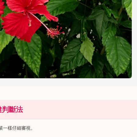
鍵判斷法
菜一樣仔細審視。