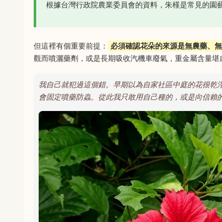
根據台灣行政院農業委員會的資料，朱槿是常見的園
但這裡有個重要前提：
必須確認花朵的來源是無農藥、無
觀而噴灑藥劑，或是長期吸收汽機車廢氣，重金屬含量堪
我自己就犯過這個錯。早期以為自家社區中庭的花很乾
會固定噴藥防蟲。從此我只敢用自己種的，或是向信賴