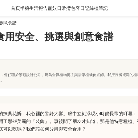
首頁
半糖生活報告
寵奴日常
揹包客日記
綠植筆記
創意食譜
食用安全、挑選與創意食譜
系，曾任職於景觀設計公司，現為全職植物博主與居家植栽佈置師。我擅長將複雜的植
落。
的扶桑花瓣，我心裡的警鈴大響。腦中立刻浮現小時候長輩的叮囑：
開了那些美麗的「裝飾」。事後問了朋友才知道，那是他特意種植、
底可以吃嗎？我們該如何分辨與安全食用？