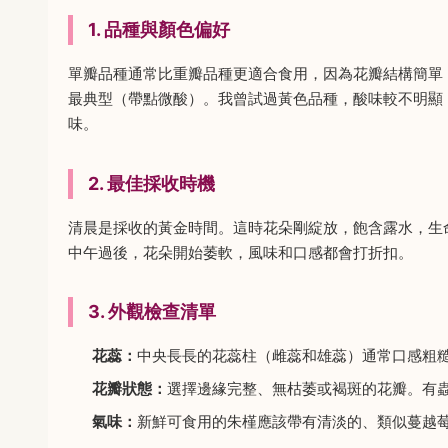
1. 品種與顏色偏好
單瓣品種通常比重瓣品種更適合食用，因為花瓣結構簡單
最典型（帶點微酸）。我曾試過黃色品種，酸味較不明顯
味。
2. 最佳採收時機
清晨是採收的黃金時間。這時花朵剛綻放，飽含露水，生
中午過後，花朵開始萎軟，風味和口感都會打折扣。
3. 外觀檢查清單
花蕊：
中央長長的花蕊柱（雌蕊和雄蕊）通常口感粗
花瓣狀態：
選擇邊緣完整、無枯萎或褐斑的花瓣。有
氣味：
新鮮可食用的朱槿應該帶有清淡的、類似蔓越