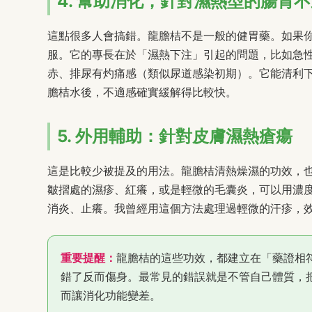
4. 幫助消化，針對濕熱型的腸胃
這點很多人會搞錯。龍膽桔不是一般的健胃藥。如果
服。它的專長在於「濕熱下注」引起的問題，比如急
赤、排尿有灼痛感（類似尿道感染初期）。它能清利
膽桔水後，不適感確實緩解得比較快。
5. 外用輔助：針對皮膚濕熱瘡瘍
這是比較少被提及的用法。龍膽桔清熱燥濕的功效，
皺摺處的濕疹、紅癢，或是輕微的毛囊炎，可以用濃
消炎、止癢。我曾經用這個方法處理過輕微的汗疹，
重要提醒：
龍膽桔的這些功效，都建立在「藥證相
錯了反而傷身。最常見的錯誤就是不管自己體質，
而讓消化功能變差。