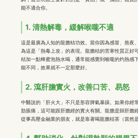
能不適合你。
1. 清熱解毒，緩解喉嚨不適
這是最廣為人知的龍膽桔功效。當你因為感冒、熬夜
為這是「熱毒上攻」的表現。龍膽桔的苦寒性質正好
桔加一點蜂蜜泡熱水喝，通常能感覺到喉嚨的灼熱感
能不同，效果就不一定那麼好。
2. 瀉肝膽實火，改善口苦、易怒
中醫說的「肝火大」不只是形容脾氣暴躁。如果你經
肋脹痛，這可能跟肝膽經的實火有關。龍膽是歸肝膽
從事高壓金融業的朋友，就是靠著喝龍膽桔茶（當然