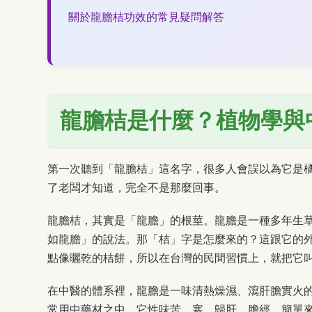
關於龍膽桔功效的常見疑問解答
龍膽桔是什麼？植物學與
第一次聽到「龍膽桔」這名字，很多人會誤以為它是
了老闆才知道，完全不是那麼回事。
龍膽桔，其實是「龍膽」的根莖。龍膽是一種多年生
如龍膽」的說法。那「桔」字是怎麼來的？這跟它的
點像曬乾的桔餅，所以在台灣的民間習慣上，就把它
在中醫的體系裡，龍膽是一味清熱燥濕、瀉肝膽實火
常用中藥材之中。它性味苦、寒，歸肝、膽經。簡單