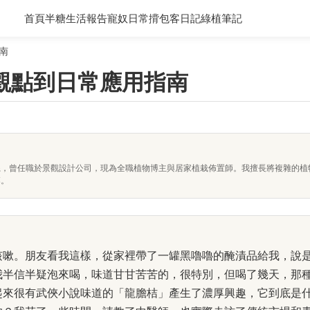
首頁
半糖生活報告
寵奴日常
揹包客日記
綠植筆記
南
觀點到日常應用指南
系，曾任職於景觀設計公司，現為全職植物博主與居家植栽佈置師。我擅長將複雜的植
落。
咳嗽。朋友看我這樣，從家裡帶了一罐黑嚕嚕的醃漬品給我，說
我半信半疑泡來喝，味道甘甘苦苦的，很特別，但喝了幾天，那
起來很有武俠小說味道的「龍膽桔」產生了濃厚興趣，它到底是