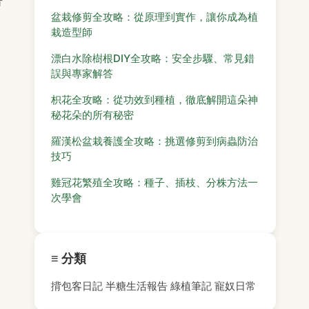
青
盆栽修剪全攻略：從原理到實作，讓你成為植
栽造型師
漂白水除樹根DIY全攻略：安全步驟、常見錯
誤與專家解答
枳花全攻略：從功效到種植，徹底解開這朵神
秘花朵的所有秘密
羅漢松盆栽養護全攻略：挑選修剪到病蟲防治
技巧
雞冠花繁殖全攻略：種子、插枝、分株方法一
次學會
≡ 分類
揹包客日記
半糖生活報告
綠植筆記
寵奴日常