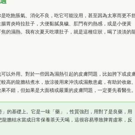
不適
你是吃飽脹氣、消化不良，吃它可能沒用，甚至因為太寒而更不
性腸胃炎時拉肚子，大便黏膩臭穢、肛門有灼熱感，或是小便黃
下焦的濕熱。我有次夏天吃壞肚子，就是這種症狀，喝了淡淡的
也可以外用。對於一些因為濕熱引起的皮膚問題，比如胯下或皮
度較高的龍膽桔煮水，放涼後用來沖洗或濕敷患處，有助於收斂
效果不錯，但如果是大面積或嚴重的皮膚問題，一定要先看醫生
符」的基礎上。它是一味「藥」，性質強烈，用對了是良藥，用
把龍膽桔水當成日常保養茶天天喝，這很容易導致脾胃虛寒，反