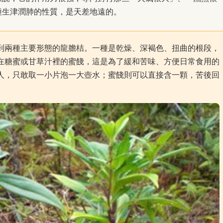
種生津潤肺的性質，是天差地遠的。
到兩種主要形態的龍膽桔。一種是乾燥、深褐色、扭曲的根段，
在糖蜜或甘草汁裡的蜜餞，這是為了緩和苦味、方便日常食用的
人，只敢取一小片泡一大壺水；蜜餞則可以直接含一顆，苦後回