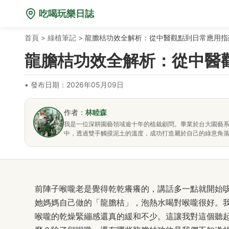
吃喝玩樂日誌
首頁
>
綠植筆記
>
龍膽桔功效全解析：從中醫觀點到日常應用指
龍膽桔功效全解析：從中醫
•
發布日期：2026年05月09日
作者：
林睦森
我是一位深耕園藝領域逾十年的植栽顧問。畢業於台大園藝
中，透過雙手觸摸泥土的溫度，成功打造屬於自己的綠意角
前陣子喉嚨老是覺得乾乾癢癢的，講話多一點就開始
她媽媽自己做的「龍膽桔」，泡熱水喝對喉嚨很好。
喉嚨的乾燥緊繃感還真的緩和不少。這讓我對這個聽