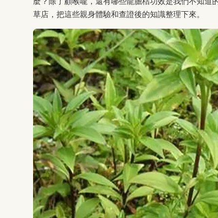
麼？除了顧喉嚨，還有哪些龍膽桔功效是我們不知道
草店，把這些親身體驗和查證後的知識整理下來。