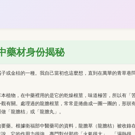
中藥材身份揭秘
橘子或金桔的一種。我自己當初也這麼想，直到在萬華的青草巷
草本植物，在中藥裡用的是它的乾燥根莖，味道極苦，所以有「
外觀有關。處理過的龍膽根莖，常常是捲曲成一團一團的，形狀
叫做「龍膽桔」或「龍膽丸」。
的要藥。根據衛福部中醫藥司的資料，龍膽草（龍膽桔）被收錄
來說，它的作用力很強，專門對付那些「火氣很大」、「濕熱很