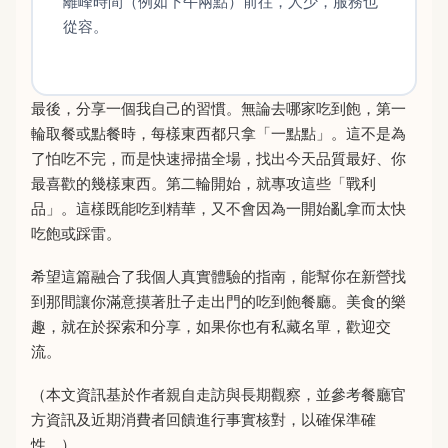
離峰時間（例如下午兩點）前往，人少，服務也
從容。
最後，分享一個我自己的習慣。無論去哪家吃到飽，第一
輪取餐或點餐時，每樣東西都只拿「一點點」。這不是為
了怕吃不完，而是快速掃描全場，找出今天品質最好、你
最喜歡的幾樣東西。第二輪開始，就專攻這些「戰利
品」。這樣既能吃到精華，又不會因為一開始亂拿而太快
吃飽或踩雷。
希望這篇融合了我個人真實體驗的指南，能幫你在新營找
到那間讓你滿意摸著肚子走出門的吃到飽餐廳。美食的樂
趣，就在於探索和分享，如果你也有私藏名單，歡迎交
流。
（本文資訊基於作者親自走訪與長期觀察，並參考餐廳官
方資訊及近期消費者回饋進行事實核對，以確保準確
性。）