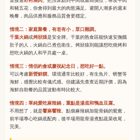
直接選
野村燒肉
。把預算點到中間或最高價位，專攻牛肉
和豬五花，你會得到最大的肉慾滿足。避開人潮多的週末
晚餐，肉品供應和服務品質會更穩定。
情境二：家庭聚餐，有老有小，眾口難調。
千葉火鍋
或
烤狀猿
是安全牌。千葉的熟食區能快速安撫餓
肚子的人，火鍋自己煮也衛生。烤狀猿則能讓想吃燒烤和
想吃火鍋的人和平共處一桌。
情境三：情侶約會或慶祝紀念日，想吃好一點。
可以考慮
新營鮮饌
。環境通常比較好，有生魚片、螃蟹等
海鮮，感覺比較有儀式感。但建議先查查近期評價，因為
海鮮自助餐的品質波動有時比較大。
情境四：單純愛吃麻辣鍋，重點是湯底和鴨血豆腐。
不用想了，就是
饗麻饗辣
。點個麻辣鍋加龍骨鍋的鴛鴦，
前半場專心吃鍋底配肉，後半場用龍骨湯煮點蔬菜收尾，
完美。