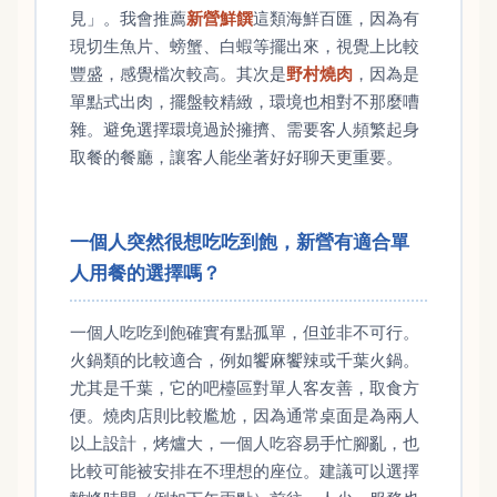
見」。我會推薦
新營鮮饌
這類海鮮百匯，因為有
現切生魚片、螃蟹、白蝦等擺出來，視覺上比較
豐盛，感覺檔次較高。其次是
野村燒肉
，因為是
單點式出肉，擺盤較精緻，環境也相對不那麼嘈
雜。避免選擇環境過於擁擠、需要客人頻繁起身
取餐的餐廳，讓客人能坐著好好聊天更重要。
一個人突然很想吃吃到飽，新營有適合單
人用餐的選擇嗎？
一個人吃吃到飽確實有點孤單，但並非不可行。
火鍋類的比較適合，例如饗麻饗辣或千葉火鍋。
尤其是千葉，它的吧檯區對單人客友善，取食方
便。燒肉店則比較尷尬，因為通常桌面是為兩人
以上設計，烤爐大，一個人吃容易手忙腳亂，也
比較可能被安排在不理想的座位。建議可以選擇