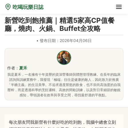
吃喝玩樂日誌
新營吃到飽推薦｜精選5家高CP值餐
廳，燒肉、火鍋、Buffet全攻略
•
發布日期：2026年04月06日
作者：
夏禾
我是夏禾，一名擁有十年資歷的資深營養師與體態管理教練。在長年的臨床
諮詢與訓練實務中，我發現「極端」往往是健康的敵人，因此致力於推廣
「半糖主義」的生活美學。不追求過度禁慾的飲食，也不崇尚高強度的自我
壓榨，而是透過科學的烹飪邏輯、高效的間歇訓練，以及對日常細節的敏銳
感知，帶領讀者在效率與享受之間，尋找最舒適的平衡點。
每次朋友問我新營有什麼好吃的吃到飽，我腦中總會立刻