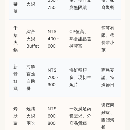
550 -
多、鴨血豆
辣、家
饗
火鍋
750
腐無限續
庭聚餐
辣
千
預算有
綜合
NT$
CP值高、
葉
限、帶
火鍋
400 -
熟食甜點選
火
長輩小
Buffet
600
擇豐富
鍋
孩
新
海鮮
NT$
海鮮種類
商務宴
營
百匯
700 -
多、現切生
請、特
鮮
自助
900
魚片
殊節日
饌
餐
選擇困
烤
燒烤
NT$
一次滿足兩
難症、
狀
火鍋
600 -
種需求、分
團體聚
猿
兩吃
800
店品質穩
餐