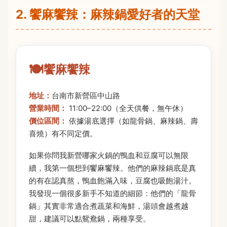
2. 饗麻饗辣：麻辣鍋愛好者的天堂
饗麻饗辣
地址：
台南市新營區中山路
營業時間：
11:00–22:00（全天供餐，無午休）
價位區間：
依據湯底選擇（如龍骨鍋、麻辣鍋、壽
喜燒）有不同定價。
如果你問我新營哪家火鍋的鴨血和豆腐可以無限
續，我第一個想到饗麻饗辣。他們的麻辣鍋底是真
的有在認真熬，鴨血飽滿入味，豆腐也吸飽湯汁。
我發現一個很多新手不知道的細節：他們的「龍骨
鍋」其實非常適合煮蔬菜和海鮮，湯頭會越煮越
甜，建議可以點鴛鴦鍋，兩種享受。