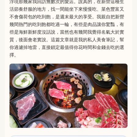
浮現那幾家我回訪無數次的愛店。說真的，在新營這種生
活節奏舒服的地方，找一間能坐下來慢慢吃、菜色豐富又
不會傷荷包的吃到飽，是週末最大的享受。我親自把新營
幾間熱門的吃到飽都吃過一輪，有些是肉品讓你驚豔，有
些是海鮮新鮮度沒話說，當然也有幾間我覺得名氣大於實
質，後面會老實說。這篇文章就是我的私人美食筆記，幫
你過濾掉地雷，直接鎖定最值得你花時間和金錢去吃的選
擇。