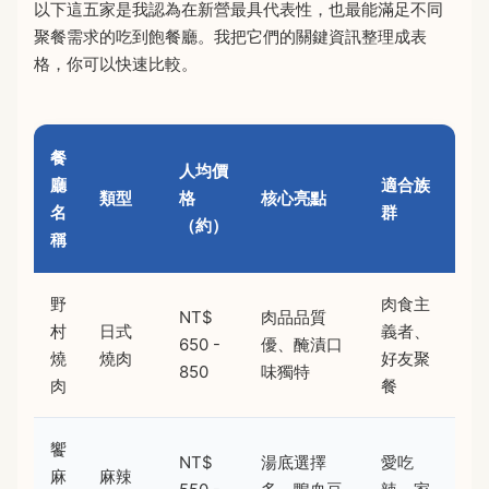
以下這五家是我認為在新營最具代表性，也最能滿足不同
聚餐需求的吃到飽餐廳。我把它們的關鍵資訊整理成表
格，你可以快速比較。
餐
人均價
廳
適合族
類型
格
核心亮點
名
群
（約）
稱
野
肉食主
NT$
肉品品質
村
日式
義者、
650 -
優、醃漬口
燒
燒肉
好友聚
850
味獨特
肉
餐
饗
NT$
湯底選擇
愛吃
麻
麻辣