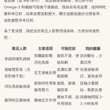
凝血藥（如 warfarin），或是糖尿病藥物，奇亞籽中的
Omega-3 和纖維可能會干擾藥效。我叔叔有高血壓，他同時吃
藥和奇亞籽，結果血壓波動變大，醫生提醒他最好分開食用，
或乾脆暫停奇亞籽。
為了更清楚，我把這些禁忌人群整理成表格，方便你快速對
照：
禁忌人群
主要原因
可能症狀
我的建議
荷爾蒙影響、
腹部不適、便
諮詢醫生，少
孕婦與哺乳媽媽
消化負擔
秘加劇
量試用
過敏體質者（尤
皮膚紅腫、呼
先做過敏測
交叉過敏反應
其對種子類）
吸困難
試，避免食用
膨脹特性導致
腹脹、腹痛、
從極少量開
消化系統敏感者
腸胃壓力
腸阻塞
始，觀察反應
藥效不穩、副
與藥物間隔 2-
服用特定藥物者
藥物交互作用
作用增加
3 小時食用