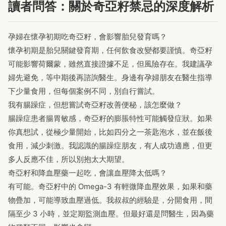
讀者問答：關於奇亞籽禁忌的深度解析
孕婦在懷孕初期吃奇亞籽，會影響胎兒發育嗎？
懷孕初期是胎兒關鍵發育期，任何飲食改變都要謹慎。奇亞籽
可能影響荷爾蒙，雖然直接證據不足，但風險存在。我建議孕
婦先避免，等中期後再諮詢醫生。身邊有孕婦朋友在醫生指導
下少量食用，但每個案例不同，別自行嘗試。
我有腸躁症，但想嘗試奇亞籽改善便秘，該怎麼做？
腸躁症患者腸胃敏感，奇亞籽的膨脹特性可能觸發症狀。如果
你真想試，從極少量開始，比如四分之一茶匙泡水，並在飯後
食用，減少刺激。我認識的腸躁症朋友，有人成功適應，但更
多人反應不佳，所以別抱太大期望。
奇亞籽和降血壓藥一起吃，會讓血壓降太低嗎？
有可能。奇亞籽中的 Omega-3 有輕微降血壓效果，如果和藥
物疊加，可能導致血壓過低。我叔叔的經驗是，分開食用，間
隔至少 3 小時，並定期監測血壓。但最好還是問醫生，因為藥