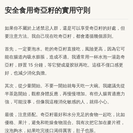
安全食用奇亞籽的實用守則
如果你不屬於上述禁忌人群，還是可以享受奇亞籽的好處，但
要注意方法。我自己現在吃奇亞籽，都會遵循幾個原則。
首先，一定要泡水。乾的奇亞籽直接吃，風險更高，因為它可
能在腸道內吸水膨脹，造成不適。我通常用一杯水泡一湯匙奇
亞籽，靜置 15 分鐘，等它變成凝胶狀再吃。這樣不僅口感更
好，也減少消化負擔。
其次，從少量開始。不要一開始就每天吃一大碗。我建議先從
半茶匙開始，觀察身體反應，再慢慢增加。有些人腸胃適應力
強，可能沒事，但像我這種消化敏感的人，就得小心。
最後，注意搭配。奇亞籽最好和水分充足的食物一起吃，比如
優格、果汁，避免和乾燥食物混合。我有次把它加在麥片裡，
沒泡夠水，結果吃完後口渴得厲害，肚子也脹。