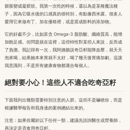
膨脹變成凝胶狀。我第一次吃的時候，還以為是某種魔法種
子，因為它吸水後的口感真的很特別，有點像西米露。很多人
愛用它來做布丁、加在優格裡，或是當成飲料的添加物。
它的好處不少，比如富含 Omega-3 脂肪酸、纖維質高，能增
加飽足感。但問題就在這裡，這些特性對某些人來說，反而成
了負擔。我記得有一次，我阿姨聽說奇亞籽能降血壓，就天天
泡來喝，結果她本來胃就不太好，喝了幾天後胃痛加劇。這讓
我意識到，不是所有健康食物都適合每個人。
絕對要小心！這些人不適合吃奇亞籽
下面我列出幾類需要特別注意的人群。這些不是嚇唬你，而是
根據醫學報告和我身邊的案例總結出來的。
注意：如果你屬於以下任何一類，建議先諮詢醫生或營養師，
再決定是否食用奇亞籽。