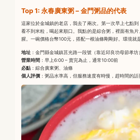
Top 1: 永春廣東粥 – 金門粥品的代表
這家位於金城鎮的老店，我去了兩次。第一次早上七點到
看不到米粒，喝起來順口。我點的是綜合粥，裡面有魚片
腥。一碗價格台幣100元，搭配一根油條剛剛好。環境就
地址
：金門縣金城鎮莒光路一段號（靠近邱良功母節孝坊
營業時間
：早上6:00 – 賣完為止，通常10:00前
必點
：綜合廣東粥、油條
個人評價
：粥品水準高，但服務速度有時慢，趕時間的話