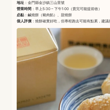
地址
：金門縣金沙鎮三山里號
營業時間
：早上5:30 – 下午1:00（賣完可能提前收）
必點
：鹹燒餅（豬肉餡）、甜燒餅
個人評價
：燒餅確實好吃，但專程跑去可能有點累，建議