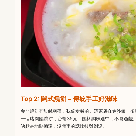
Top 2: 閩式燒餅 – 傳統手工好滋味
金門燒餅有甜鹹兩種，我偏愛鹹的。這家店在金沙鎮，招
一個豬肉餡燒餅，台幣35元，餡料調味適中，不會過鹹
缺點是地點偏遠，沒開車的話比較難到達。