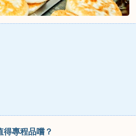
麼值得專程品嚐？