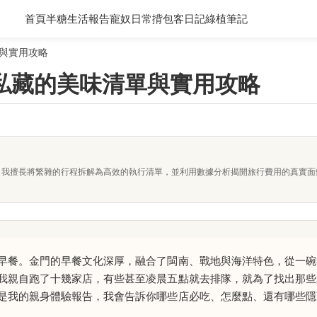
首頁
半糖生活報告
寵奴日常
揹包客日記
綠植筆記
與實用攻略
私藏的美味清單與實用攻略
者。我擅長將繁雜的行程拆解為高效的執行清單，並利用數據分析揭開旅行費用的真實
早餐。金門的早餐文化深厚，融合了閩南、戰地與海洋特色，從一碗
我親自跑了十幾家店，有些甚至凌晨五點就去排隊，就為了找出那些
是我的親身體驗報告，我會告訴你哪些店必吃、怎麼點、還有哪些隱