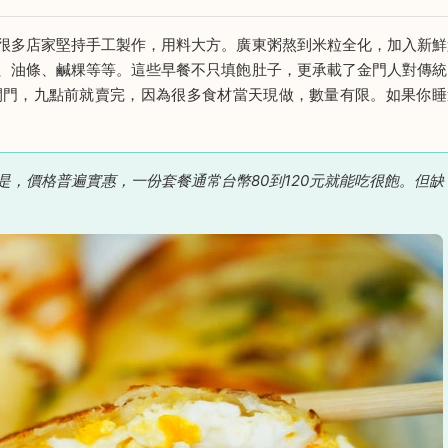
很多店家堅持手工製作，用料大方。廣東粥熬到米粒全化，加入新鮮
、油條、鹹粿等等。這些早餐不只填飽肚子，更承載了金門人對傳統
開門，九點前就賣完，因為很多食材當天現做，數量有限。如果你睡
，價格普遍實惠，一份套餐通常台幣80到120元就能吃很飽。但缺