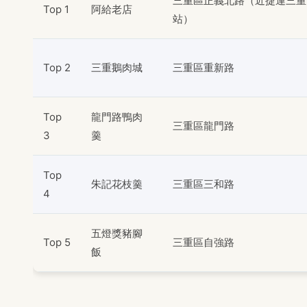
三重區正義北路（近捷運三重
Top 1
阿給老店
站）
Top 2
三重鵝肉城
三重區重新路
Top
龍門路鴨肉
三重區龍門路
3
羹
Top
朱記花枝羹
三重區三和路
4
五燈獎豬腳
Top 5
三重區自強路
飯