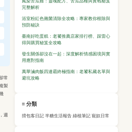
鳳梨苦瓜雞：靈魂配方、苦瓜品種與實戰秘笈
完整解析
浴室粉紅色黴菌清除全攻略：專家教你根除與
預防秘訣
臺南好吃蛋糕：老饕推薦店家排行榜、踩雷心
得與購買秘笈全攻略
發生關係卻沒在一起：深度解析情感困境與實
用應對指南
萬華滷肉飯四連霸終極指南：老饕私藏名單與
卻常
避坑攻略
複製
幾
≡ 分類
，週
揹包客日記
半糖生活報告
綠植筆記
寵奴日常