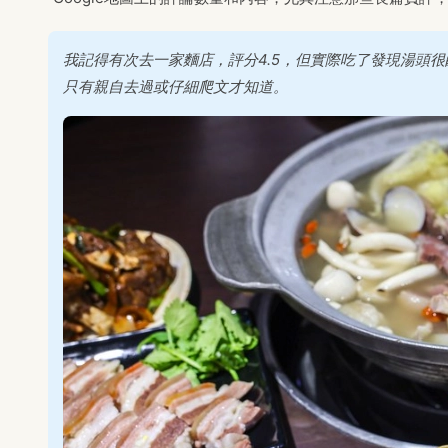
我記得有次去一家麵店，評分4.5，但實際吃了發現湯頭
只有親自去過或仔細爬文才知道。