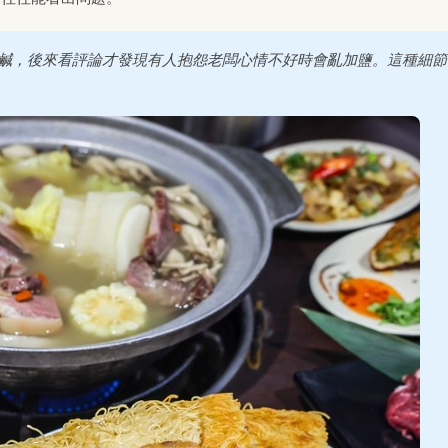
很鹹，後來看評論才發現有人抱怨老闆心情不好時會亂加鹽。這種細節