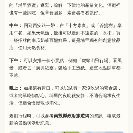
的「埔里酒廠」逛逛，瞭解一下當地的產業文化。酒廠裡
也有一些試吃，但葷食居多，素食者看看就好。
中午：
回到西安路一帶，在「十方素食」或「菩提樹」享
用午餐。如果天氣熱，飯後可以走到不遠處的「炎術」買
一杯招牌的南瓜奶或百龍鮮果，這是埔里獨有的創意飲品
店，使用天然食材。
下午：
可以安排一個小景點，例如「虎頭山飛行場」看風
景，或者去「廣興紙寮」體驗手工造紙。這些地點開車都
不遠。
晚上：
如果還有胃口，可以試試另一家沒吃過的素食店，
或者簡單吃個點心。埔里的夜晚很安靜，不適合追求夜生
活，但適合慢慢散步消化。
規劃行程時，可以參考
南投縣政府旅遊網
的資訊，獲取最
新的景點與活動訊息。