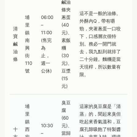
鹹油
條夾
這不是一般的油條。
埔
06:00
蔥蛋
外酥內Q，帶有嚼
里
–
(40
清
勁，夾著蔥蛋一口咬
鎮
11:00
元)、
寶
下，口感層次很特
南
(售完
素飯
鹹
別。務必一開門就
興
為
糰
油
去，我九點到就排了
街
止，
(30
條
二十分鐘。麵糰是當
110
週一
元)、
天現桿，所以數量有
號
公休)
豆漿
限。
(15
元)
臭豆
埔
這家的臭豆腐是「清
腐
里
蒸」的，聞起來臭但
(60
鎮
吃起來香氣溫和，豆
10:30
元)、
十
西
腐孔隙吸飽了特製醬
–
當歸
方
安
汁，非常入味。環境