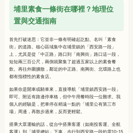
埔里素食一條街在哪裡？地理位
置與交通指南
首先打破迷思：它並非一條有明確起訖點、名叫「素食
街」的道路。核心區域集中在埔里鎮的「西安路一段」
上，尤其是從「中正路」路口到「南興街」路口這一段，
短短兩三百公尺，兩側就聚集了超過五家以上的素食餐
飲。再往外圍擴散，鄰近的中正路、南興街、北環路上也
都有指標性的素食店。
如果你是開車或騎車來，直接導航「埔里鎮西安路一段」
即可。附近有路邊停車格，但中午用餐時段一位難求。我
個人的經驗是，把車停在稍遠一點的「埔里公有第三市
場」周邊，再散步過來，反而更輕鬆。
搭乘大眾運輸的話，從台中搭乘客運（如南投客運、全航
客運）到「埔里總站」下車，步行到西安路一段約需10-15