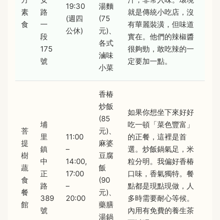
19:30
湯麵
素
路
就是傳統小吃店，沒
(週四
(75
食
一
有華麗裝潢，但味道
公休)
元)、
段
實在。他們的辣椒醬
各式
175
很夠勁，敢吃辣的一
滷味
號
定要加一點。
小菜
香椿
炒飯
如果你想坐下來好好
(85
埔
吃一頓「菜色豐富」
菩
元)、
里
11:00
的正餐，這裡是首
提
麻婆
鎮
–
選。炒飯鍋氣足，米
樹
豆腐
中
14:00,
粒分明。我偏好香椿
蔬
飯
正
17:00
口味，香氣獨特。餐
食
(90
路
–
點都是現點現做，人
餐
元)、
389
20:00
多時需要耐心等候。
館
藥膳
號
內用有免費的養生茶
湯鍋