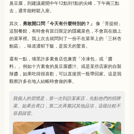
臭豆腐，則建議避開中午12點到1點的尖峰，下午兩三點
去，通常能輕鬆入座。
其次，
勇敢開口問「今天有什麼特別的？」
像「菩提樹」
這類餐館，有時會有當日限定的隱藏菜色，不會寫在牆上
的菜單裡。我上次去就問到了一份不在菜單上的「三杯杏
鮑菇」，味道濃郁下飯，是當天的驚喜。
還有一點，埔里許多素食店也兼賣「冷凍包」或「醬
料」。例如十方素食的臭豆腐醬汁、或是某些店家的自製
辣醬，如果吃得很喜歡，可以直接買一瓶帶回家。這是我
觀察許多在地人結帳時會做的事。
我個人的習慣是，第一次到訪某家店，先點他們的招牌
菜。如果合胃口，第二次再嘗試其他品項，這樣比較不
容易踩雷。