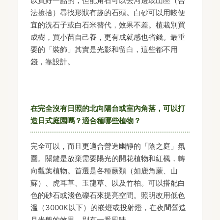
以買好一點的，但配角石可以去河邊或山區（合
法撿拾）尋找形狀有趣的石頭。白砂可以用較便
宜的洗石子或白石米替代，效果不差。植栽別買
成樹，買小苗自己養，更有成就感也省錢。最重
要的「裝飾」其實是光影和留白，這些都不用
錢，靠設計。
在完全沒有日照的北向陽台或室內角落，可以打
造日式庭園嗎？適合種哪些植物？
完全可以，而且更適合營造幽靜的「陰之庭」氛
圍。關鍵是放棄需要陽光的開花植物和紅楓，轉
向觀葉植物。首選是各種蕨類（如鹿角蕨、山
蘇）、虎耳草、玉龍草、以及竹柏。可以搭配白
色的砂石或淺色礫石來提亮空間。照明改用低色
溫（3000K以下）的嵌燈或投射燈，在夜間營造
月光般的效果，別有一番風味。