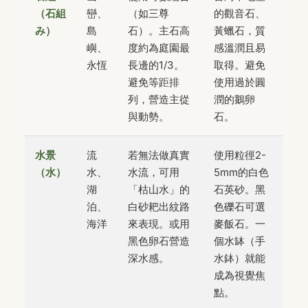
（石組
巒、
（如三尊
的觀音石、
み）
島
石）。主石高
黃蠟石，質
嶼、
度約為庭園最
感溫潤且易
永恆
長邊的1/3。
取得。避免
避免等距排
使用過於圓
列，營造主從
潤的鵝卵
與動勢。
石。
水景
流
若無法做真實
使用粒徑2-
（水）
水、
水流，可用
5mm的白色
湖
「枯山水」的
石英砂。黑
泊、
白砂耙出紋路
色礫石可選
海洋
來表現。或用
麥飯石。一
黑色卵石營造
個水缽（手
深水感。
水鉢）就能
成為視覺焦
點。