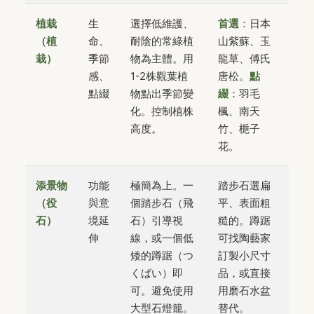
植栽
生
選擇低維護、
首選
：日本
（植
命、
耐陰的常綠植
山紫蘇、玉
栽）
季節
物為主體。用
龍草、傅氏
感、
1-2株觀葉植
唐松。
點
點綴
物點出季節變
綴
：羽毛
化。控制植株
楓、南天
高度。
竹、梔子
花。
添景物
功能
極簡為上。一
踏步石選扁
（役
與意
個踏步石（飛
平、表面粗
石）
境延
石）引導視
糙的。蹲踞
伸
線，或一個低
可找陶藝家
矮的蹲踞（つ
訂製小尺寸
くばい）即
品，或直接
可。避免使用
用磨石水盆
大型石燈籠。
替代。