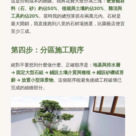
這是控制成本的關鍵。我將花費大致分為三塊：
硬景觀材
料（石、砂）約佔50%
、
植栽與土壤約佔30%
、
雜項與
工具約佔20%
。當時我的總預算抓在兩萬元內。石材是
最大開銷，我直接跑到八里的石材場挑選，比園藝店便宜
至少三成。
第四步：分區施工順序
絕對不要想到什麼做什麼。正確順序是：
地基與排水層
→ 固定大型石組 → 鋪設土壤介質與種植 → 鋪設砂礫或苔
蘚 → 放置小型添景物
。這個順序能避免後續工程破壞已
完成的細緻部分。