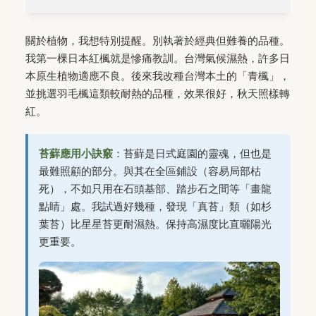
關於植物，我想特別提醒。別執著於經典但難養的品種。
我第一棵日本紅楓就是慘痛教訓。台灣氣候濕熱，許多日
本原生植物適應不良。後來我改種台灣本土的「青楓」，
並挑選羽毛楓這類較耐熱的品種，效果很好，秋天照樣轉
紅。
苔蘚應用小訣竅
：苔蘚是日式庭園的靈魂，但也是
最難照顧的部分。與其在全區鋪設（容易局部枯
死），不如只用在石頭基部、踏步石之間等「畫龍
點睛」處。我試過好幾種，發現「真苔」類（如杉
葉苔）比星星苔更耐濕熱。保持高濕度比直曬陽光
更重要。