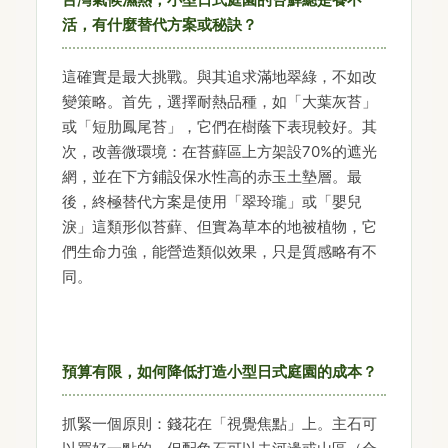
活，有什麼替代方案或秘訣？
這確實是最大挑戰。與其追求滿地翠綠，不如改
變策略。首先，選擇耐熱品種，如「大葉灰苔」
或「短肋鳳尾苔」，它們在樹蔭下表現較好。其
次，改善微環境：在苔蘚區上方架設70%的遮光
網，並在下方鋪設保水性高的赤玉土墊層。最
後，終極替代方案是使用「翠玲瓏」或「嬰兒
淚」這類形似苔蘚、但實為草本的地被植物，它
們生命力強，能營造類似效果，只是質感略有不
同。
預算有限，如何降低打造小型日式庭園的成本？
抓緊一個原則：錢花在「視覺焦點」上。主石可