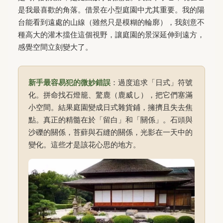
是我最喜歡的角落。借景在小型庭園中尤其重要。我的陽
台能看到遠處的山線（雖然只是模糊的輪廓），我刻意不
種高大的灌木擋住這個視野，讓庭園的景深延伸到遠方，
感覺空間立刻變大了。
新手最容易犯的微妙錯誤
：過度追求「日式」符號
化。拼命找石燈籠、驚鹿（鹿威し），把它們塞滿
小空間。結果庭園變成日式雜貨鋪，擁擠且失去焦
點。真正的精髓在於「留白」和「關係」。石頭與
沙礫的關係，苔蘚與石縫的關係，光影在一天中的
變化。這些才是該花心思的地方。