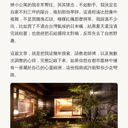
狹小公寓的我非常嚮往。與其懷念，不如動手。我決定在
自家不到三坪的陽台，複刻那份寧靜。這過程遠比想像中
複雜，不是買幾塊石頭、種棵紅楓那麼簡單。我踩過不少
坑，比如買了不適合台灣氣候的日本楓，結果夏天還沒過
完就枯萎；也曾經把石組擺得太對稱，反而失去了自然野
趣。
這篇文章，就是把我這幾年摸索、請教老師傅，以及無數
次調整的心得，完整記錄下來。如果你想在都市叢林中擁
有一座屬於自己的心靈綠洲，這份指南或許能幫你少走彎
路。