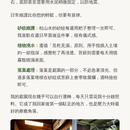
石，底部甚至需要用水泥稍微固定，以防地震。
日常維護比你想的輕鬆，但要有規律。
砂紋維護
：枯山水的砂紋每週用耙子整理一次即可。
我喜歡在週日早晨做這件事，很有儀式感。
植物澆水
：遵循「見乾見濕」原則。用手指插入土壤
約一節指深，感覺乾了再澆透。苔蘚則需要每天用噴
霧瓶噴濕表面。
落葉處理
：落葉是庭園的一部分，不必急著清光。但
過多落葉堆積在砂紋或苔蘚上會導致腐爛，適時撿拾
即可。
我的庭園現在幾乎可以自行運轉，每天只需花我十分鐘照
料。它成了我回家後第一個駐足的地方，也是壓力大時最
好的療癒角落。