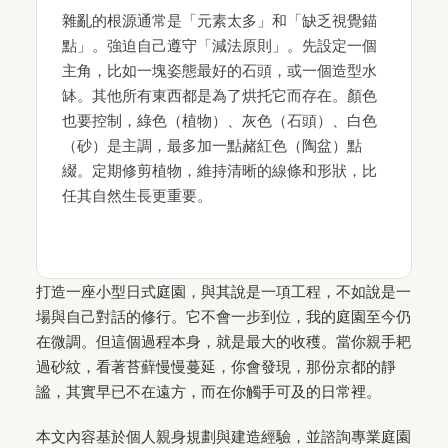
雜亂的根源通常是「元素太多」和「缺乏視覺錨
點」。強迫自己遵守「減法原則」。先設定一個
主角，比如一塊姿態最好的石頭，或一個造型水
缽。其他所有東西都是為了烘托它而存在。顏色
也要控制，綠色（植物）、灰色（石頭）、白色
（砂）是主調，最多加一點赭紅色（陶盆）點
綴。定期修剪植物，維持清晰的線條和形狀，比
任其自然生長更重要。
打造一座小型日式庭園，與其說是一項工程，不如說是一
場與自己對話的修行。它不會一步到位，我的庭園至今仍
在微調。但這個過程本身，就是最大的收穫。當你親手耙
過砂紋，看著苔蘚慢慢蔓延，你會發現，那份京都的靜
謐，其實早已不在遠方，而在你觸手可及的日常裡。
本文內容基於個人親身規劃與建造經驗，並諮詢專業庭園