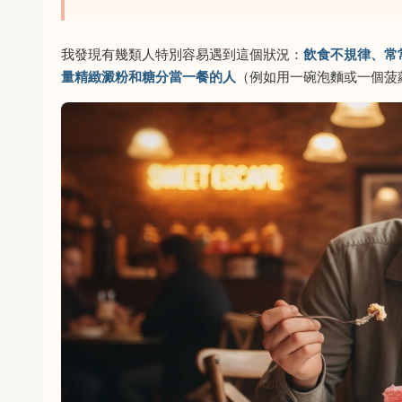
我發現有幾類人特別容易遇到這個狀況：
飲食不規律、常
量精緻澱粉和糖分當一餐的人
（例如用一碗泡麵或一個菠