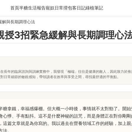
首頁
半糖生活報告
寵奴日常
揹包客日記
綠植筆記
緩解與長期調理心法
親授3招緊急緩解與長期調理心
。在長年的臨床諮詢與訓練實務中，我發現「極端」往往是健康的敵人，因此致力於推
及對日常細節的敏銳感知，帶領讀者在效率與享受之間，尋找最舒適的平衡點。
半糖拿鐵，幸福感爆棚。但大概一小時後，事情就不太對勁了。開始
會心悸、手有點抖。這不是什麼神秘的詛咒，而是身體正在對你剛剛
，這篇文章就是為你寫的。我以過去在營養領域工作的經驗，加上親
方法。