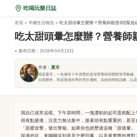
吃喝玩樂日誌
首頁
>
半糖生活報告
>
吃太甜頭暈怎麼辦？營養師親授3招緊急
吃太甜頭暈怎麼辦？營養師
•
發布日期：2026年04月23日
作者：
夏禾
我是夏禾，一名擁有十年資歷的資深營養師與體態管理教練
自我壓榨，而是透過科學的烹飪邏輯、高效的間歇訓練，以
我自己就常這樣。下午茶時間，一塊濃郁的起司蛋糕配上
得有點疲倦，注意力無法集中，接著頭有點重重的，甚至
「甜蜜攻擊」發出警報。如果你也經歷過這種「甜後暈」
踩過的坑，來聊聊這到底是怎麼回事，以及最實際的應對