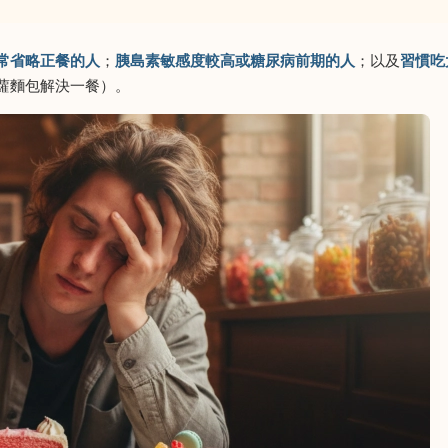
常省略正餐的人
；
胰島素敏感度較高或糖尿病前期的人
；以及
習慣吃
蘿麵包解決一餐）。