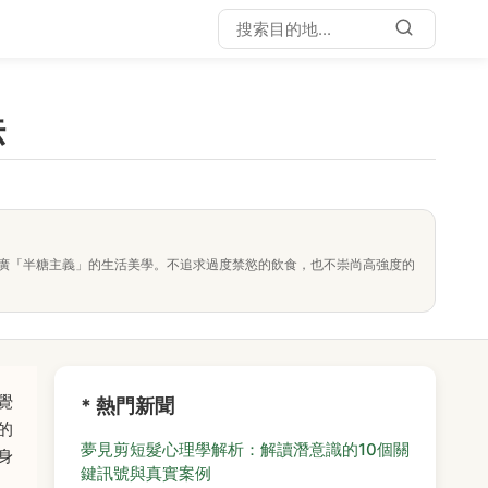
法
廣「半糖主義」的生活美學。不追求過度禁慾的飲食，也不崇尚高強度的
覺
* 熱門新聞
的
夢見剪短髮心理學解析：解讀潛意識的10個關
身
鍵訊號與真實案例