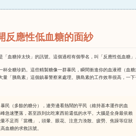
開反應性低血糖的面紗
是「血糖掉太快」的訊號。這個過程有個學名，叫「反應性低血糖」
一杯全糖珍奶。這些精製糖像一群暴民，瞬間衝進你的血液裡（血糖
大量「胰島素」這個鎮暴警察來處理。胰島素的工作效率很高，一下
了暴民（多餘的糖分），連旁邊看熱鬧的平民（維持基本運作的血
高峰急速墜落，甚至跌到比吃東西前還低的水平。大腦是全身最依賴
能量不足而「當機」，頭暈、眼花、注意力渙散、疲勞、焦躁等症狀
拉高血糖的求救訊號。