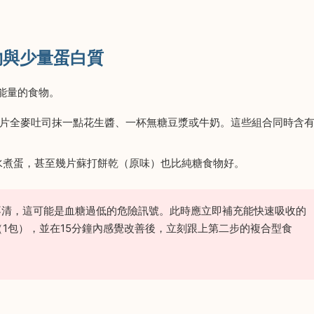
物與少量蛋白質
能量的食物。
一片全麥吐司抹一點花生醬、一杯無糖豆漿或牛奶。這些組合同時含
。
水煮蛋，甚至幾片蘇打餅乾（原味）也比純糖食物好。
不清，這可能是血糖過低的危險訊號。此時應立即補充能快速吸收的
包（1包），並在15分鐘內感覺改善後，立刻跟上第二步的複合型食