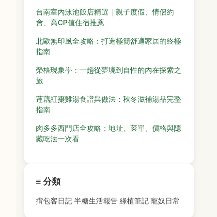
台南室內泳池飯店精選｜親子度假、情侶約
會、高CP值住宿推薦
北歐無印風全攻略：打造極簡舒適家居的終極
指南
榮格現象學：一趟從夢境到自性的內在探索之
旅
蓮藕紅棗雞湯食譜與做法：秋冬滋補湯品完整
指南
肉多多西門店全攻略：地址、菜單、價格與隱
藏吃法一次看
≡ 分類
揹包客日記
半糖生活報告
綠植筆記
寵奴日常