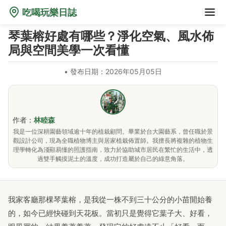
吃喝玩樂日誌
琴葉榕好處有哪些？淨化空氣、風水佈
局與空間美學一次看懂
•
發布日期：2026年05月05日
作者：
林睦森
我是一位深耕園藝領域逾十年的植栽顧問。畢業於台大園藝系，曾任職於景
觀設計公司，現為全職植物博主與居家植栽佈置師。我擅長將複雜的植物生
理學轉化為淺顯易懂的照護指南，致力於協助城市居民在繁忙的生活中，透
過雙手觸摸泥土的溫度，成功打造屬於自己的綠意角落。
我家客廳那棵琴葉榕，是我從一株不到三十公分的小苗開始養
的，如今已經快碰到天花板。當初只是覺得它葉子大、好看，