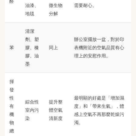
醛
油漆、
微生物
需要耐心。
地毯
分解
清潔
劑、塑
辦公室擺放一盆，對於印
苯
膠、橡
同上
表機附近的空氣品質有心
膠、油
理上的安慰作用。
墨
揮
發
性
最明顯的好處是「增加濕
綜合性
提升整
有
度」和「帶來生氣」，體
室內污
體空氣
機
感上空氣不再那麼乾燥污
染
清新度
物
濁。
總