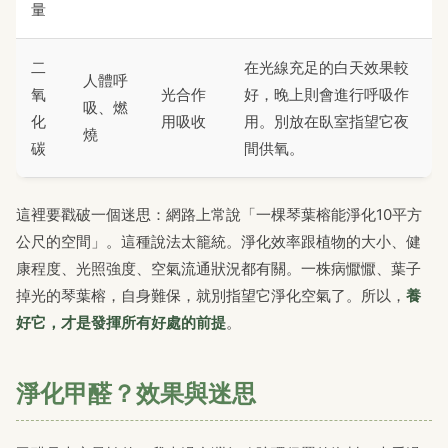
量
二
在光線充足的白天效果較
人體呼
氧
光合作
好，晚上則會進行呼吸作
吸、燃
化
用吸收
用。別放在臥室指望它夜
燒
碳
間供氧。
這裡要戳破一個迷思：網路上常說「一棵琴葉榕能淨化10平方
公尺的空間」。這種說法太籠統。淨化效率跟植物的大小、健
康程度、光照強度、空氣流通狀況都有關。一株病懨懨、葉子
掉光的琴葉榕，自身難保，就別指望它淨化空氣了。所以，
養
好它，才是發揮所有好處的前提
。
淨化甲醛？效果與迷思