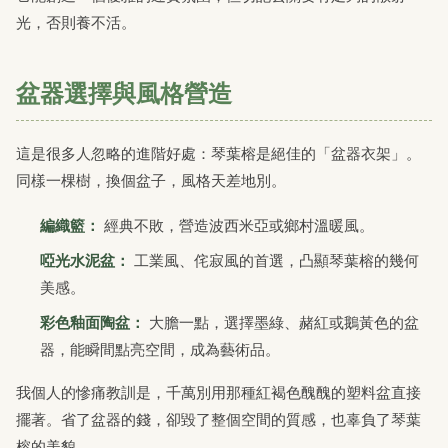
光，否則養不活。
盆器選擇與風格營造
這是很多人忽略的進階好處：琴葉榕是絕佳的「盆器衣架」。
同樣一棵樹，換個盆子，風格天差地別。
編織籃：
經典不敗，營造波西米亞或鄉村溫暖風。
啞光水泥盆：
工業風、侘寂風的首選，凸顯琴葉榕的幾何
美感。
彩色釉面陶盆：
大膽一點，選擇墨綠、赭紅或鵝黃色的盆
器，能瞬間點亮空間，成為藝術品。
我個人的慘痛教訓是，千萬別用那種紅褐色醜醜的塑料盆直接
擺著。省了盆器的錢，卻毀了整個空間的質感，也辜負了琴葉
榕的美貌。