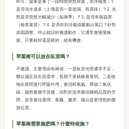
即可。如果是養了一段時間突然掉葉，依序檢查：1.
是否澆水過多（土壤是否一直很濕、有異味）？2. 光
照是否突然大幅減少（如換季）？3. 是否有病蟲害
（檢查葉背）？4. 是否吹到冷氣或暖氣出風口？針對
原因調整，停止錯誤的養護動作，它通常會慢慢恢
復。只要枝幹還是硬的，就有機會。
琴葉榕可以放在臥室嗎？
不建議。主要理由有兩個：一是臥室光照通常不足，
難以滿足其生長需求，長期下來植株會衰弱。二是植
物在夜間進行呼吸作用，會消耗氧氣、釋放二氧化
碳，雖然量微乎其微，但對於追求最佳睡眠品質的空
間，並非最佳選擇。客廳、書房、陽台是更理想的擺
放位置。
琴葉榕需要施肥嗎？什麼時候施？