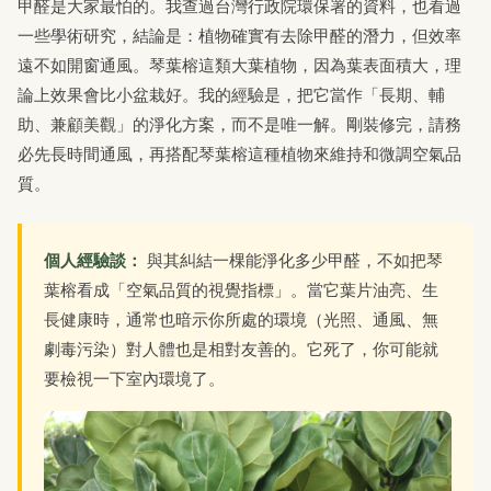
甲醛是大家最怕的。我查過台灣行政院環保署的資料，也看過
一些學術研究，結論是：植物確實有去除甲醛的潛力，但效率
遠不如開窗通風。琴葉榕這類大葉植物，因為葉表面積大，理
論上效果會比小盆栽好。我的經驗是，把它當作「長期、輔
助、兼顧美觀」的淨化方案，而不是唯一解。剛裝修完，請務
必先長時間通風，再搭配琴葉榕這種植物來維持和微調空氣品
質。
個人經驗談：
與其糾結一棵能淨化多少甲醛，不如把琴
葉榕看成「空氣品質的視覺指標」。當它葉片油亮、生
長健康時，通常也暗示你所處的環境（光照、通風、無
劇毒污染）對人體也是相對友善的。它死了，你可能就
要檢視一下室內環境了。