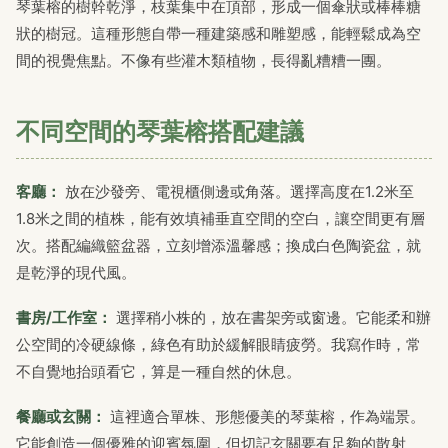
琴葉榕的樹幹乾淨，枝葉集中在頂部，形成一個傘狀或棒棒糖
狀的樹冠。這種形態自帶一種建築感和雕塑感，能輕鬆成為空
間的視覺焦點。不像有些灌木類植物，長得亂糟糟一團。
不同空間的琴葉榕搭配建議
客廳：
放在沙發旁、電視櫃側邊或角落。選擇高度在1.2米至
1.8米之間的植株，能有效填補垂直空間的空白，讓空間更有層
次。搭配編織籃盆器，立刻增添溫馨感；換成白色陶瓷盆，就
是乾淨的現代風。
書房/工作室：
選擇稍小株的，放在書架旁或窗邊。它能柔和辦
公空間的冷硬線條，綠色有助於緩解眼睛疲勞。我寫作時，常
不自覺地抬頭看它，算是一種自然的休息。
餐廳或玄關：
這裡適合單株、形態優美的琴葉榕，作為端景。
它能創造一個優雅的迎賓氛圍，但切記玄關要有足夠的散射