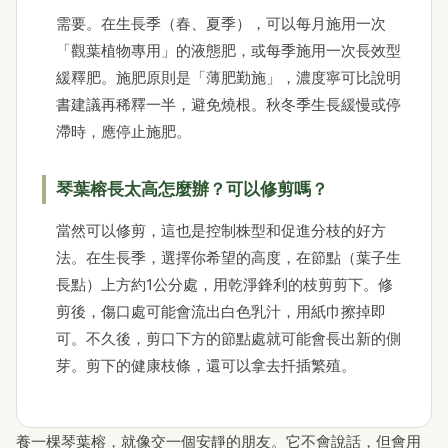
需要。在生長季（春、夏季），可以每月施用一次
「觀葉植物專用」的液態肥，或每季施用一次長效型
緩釋肥。施肥原則是「薄肥勤施」，濃度寧可比說明
書建議再稀釋一半，避免燒根。秋冬季生長緩慢或停
滯時，應停止施肥。
琴葉榕長太高怎麼辦？可以修剪嗎？
當然可以修剪，這也是控制株型和促進分枝的好方
法。在生長季，選擇你希望的高度，在節點（葉子生
長點）上方約1公分處，用乾淨鋒利的枝剪剪下。修
剪後，傷口處可能會流出白色乳汁，用紙巾擦掉即
可。不久後，剪口下方的節點處就可能會長出新的側
芽。剪下的健康枝條，還可以拿去扦插繁殖。
養一棵琴葉榕，就像交一個安靜的朋友。它不會說話，但會用