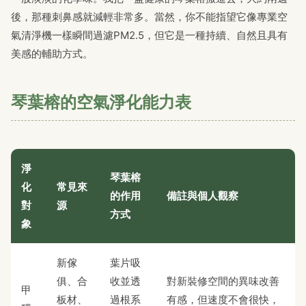
後，那種刺鼻感就減輕非常多。當然，你不能指望它像專業空
氣清淨機一樣瞬間過濾PM2.5，但它是一種持續、自然且具有
美感的輔助方式。
琴葉榕的空氣淨化能力表
淨
琴葉榕
化
常見來
的作用
備註與個人觀察
對
源
方式
象
新傢
葉片吸
俱、合
收並透
對新裝修空間的異味改善
甲
板材、
過根系
有感，但速度不會很快，