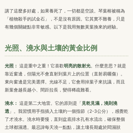
講了這麼多好處，如果養死了，一切都是空談。琴葉榕被稱為
「植物殺手的試金石」，不是沒有原因。它其實不難養，只是
有幾個關鍵點非常敏感。以下是我用無數黃葉換來的經驗。
光照、澆水與土壤的黃金比例
光照：
這是重中之重！它喜歡
明亮的散射光
。什麼意思？就是
靠近窗邊，但陽光不會直射到葉片上的位置（直射易曬傷）。
東向窗邊是完美選擇。光線不足，它會用掉葉子來抗議，而且
新葉會越長越小、間距拉長，變得稀疏難看。
澆水：
這是第二大地雷。它的原則是「
見乾見濕，澆則澆
透
」。我習慣用手指插入土壤約一個指節（2-3公分），感覺乾
了才澆水。澆水時要慢，直到盆底排水孔有水流出，確保整個
土球都濕透。最忌諱每天澆一點點，讓土壤長期處於悶濕狀