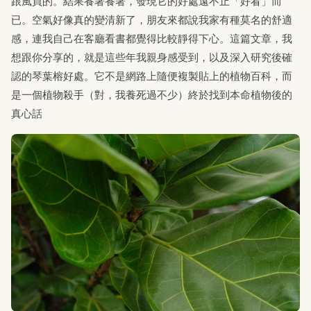
跟風買的。結果養著養著，發現它的好處遠不止「好看」而
已。空氣好像真的變清新了，朋友來都說我家有種莫名的舒適
感，連我自己在客廳看書都覺得比較靜得下心。這篇文章，我
想跟你分享的，就是這些年我親身感受到，以及深入研究後確
認的琴葉榕好處。它不是網路上隨便複製貼上的植物百科，而
是一個植物殺手（對，我養死過不少）終於找到本命植物後的
真心話