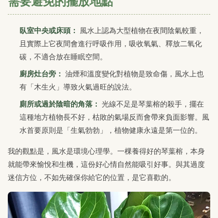
需要避免的擺放地點
臥室中央或床頭：
風水上認為大型植物在夜間陰氣較重，
且實際上它夜間會進行呼吸作用，吸收氧氣、釋放二氧化
碳，不適合放在睡眠空間。
廚房灶台旁：
油煙和溫度變化對植物是致命傷，風水上也
有「木生火」導致火氣過旺的說法。
廁所或過於陰暗的角落：
光線不足是琴葉榕的殺手，擺在
這種地方植物長不好，枯敗的氣場反而會帶來負面影響。風
水首要原則是「生氣勃勃」，植物健康永遠是第一位的。
我的觀點是，風水是環境心理學。一棵養得好的琴葉榕，本身
就能帶來愉悅和生機，這份好心情自然能吸引好事。與其過度
迷信方位，不如先確保你給它的位置，是它喜歡的。