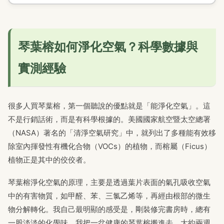
琴葉榕如何淨化空氣？科學數據與
實測經驗
很多人買琴葉榕，第一個聽說的優點就是「能淨化空氣」。這
不是行銷話術，而是有科學根據的。美國國家航空暨太空總署
（NASA）著名的「清淨空氣研究」中，就列出了多種能有效移
除室內揮發性有機化合物（VOCs）的植物，而榕屬（Ficus）
植物正是其中的佼佼者。
琴葉榕淨化空氣的原理，主要是透過葉片表面的氣孔吸收空氣
中的有害物質，如甲醛、苯、三氯乙烯等，再經由根部的微生
物分解轉化。我自己最明顯的感受是，剛裝修完書房時，總有
一股淡淡的化學味。我把一盆健康的琴葉榕搬進去，大約兩週