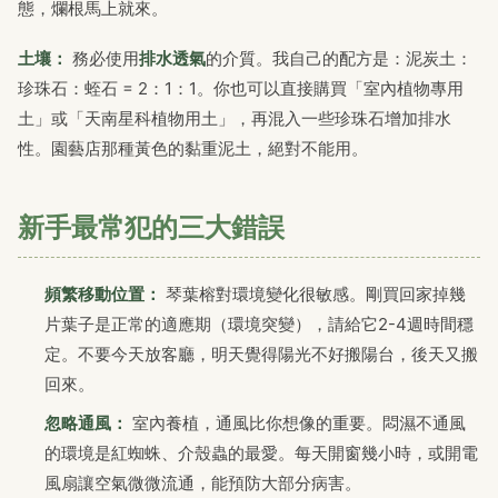
態，爛根馬上就來。
土壤：
務必使用
排水透氣
的介質。我自己的配方是：泥炭土：
珍珠石：蛭石 = 2：1：1。你也可以直接購買「室內植物專用
土」或「天南星科植物用土」，再混入一些珍珠石增加排水
性。園藝店那種黃色的黏重泥土，絕對不能用。
新手最常犯的三大錯誤
頻繁移動位置：
琴葉榕對環境變化很敏感。剛買回家掉幾
片葉子是正常的適應期（環境突變），請給它2-4週時間穩
定。不要今天放客廳，明天覺得陽光不好搬陽台，後天又搬
回來。
忽略通風：
室內養植，通風比你想像的重要。悶濕不通風
的環境是紅蜘蛛、介殼蟲的最愛。每天開窗幾小時，或開電
風扇讓空氣微微流通，能預防大部分病害。