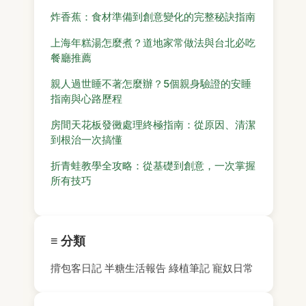
炸香蕉：食材準備到創意變化的完整秘訣指南
上海年糕湯怎麼煮？道地家常做法與台北必吃
餐廳推薦
親人過世睡不著怎麼辦？5個親身驗證的安睡
指南與心路歷程
房間天花板發黴處理終極指南：從原因、清潔
到根治一次搞懂
折青蛙教學全攻略：從基礎到創意，一次掌握
所有技巧
≡ 分類
揹包客日記
半糖生活報告
綠植筆記
寵奴日常