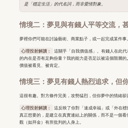
是「穩定生活」的代名詞，而非愛情對象。
情境二：夢見與有錢人平等交流，
夢裡你們可能在討論藝術、商業點子，或一起完成某件事
心理投射解讀：
這關乎「自我價值感」。有錢人在此代
的內在是否有足夠份量？我的能力是否足以被這個階層的
價值被看見、被肯定。
情境三：夢見有錢人熱烈追求，但
這很有趣。對方條件完美，攻勢猛烈，但你夢中的情緒卻
心理投射解讀：
這反映了你對「速成幸福」或「外在標
真正想要的，是建立在真實連結上的關係，而不是一個看
觀（如拜金）有所批判的人身上。