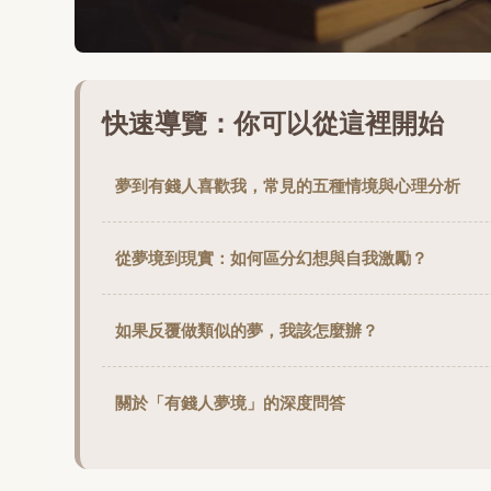
快速導覽：你可以從這裡開始
夢到有錢人喜歡我，常見的五種情境與心理分析
從夢境到現實：如何區分幻想與自我激勵？
如果反覆做類似的夢，我該怎麼辦？
關於「有錢人夢境」的深度問答