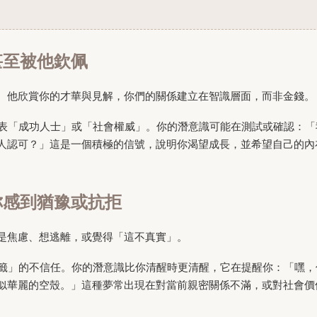
甚至被他欽佩
。他欣賞你的才華與見解，你們的關係建立在智識層面，而非金錢。
表「成功人士」或「社會權威」。你的潛意識可能在測試或確認：「
人認可？」這是一個積極的信號，說明你渴望成長，並希望自己的內
你感到猶豫或抗拒
是焦慮、想逃離，或覺得「這不真實」。
籤」的不信任。你的潛意識比你清醒時更清醒，它在提醒你：「嘿，
似華麗的空殼。」這種夢常出現在對當前親密關係不滿，或對社會價