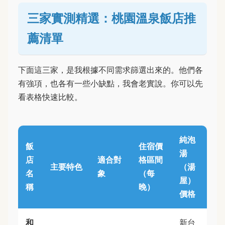
三家實測精選：桃園溫泉飯店推
薦清單
下面這三家，是我根據不同需求篩選出來的。他們各
有強項，也各有一些小缺點，我會老實說。你可以先
看表格快速比較。
純泡
飯
住宿價
湯
店
適合對
格區間
主要特色
（湯
名
象
（每
屋）
稱
晚）
價格
和
新台