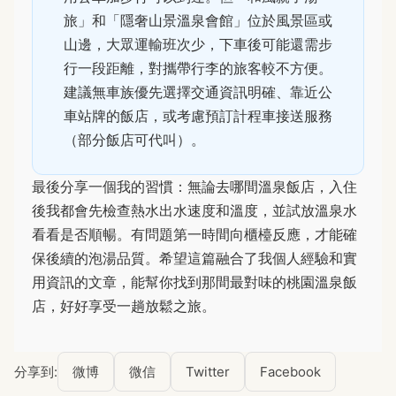
旅」和「隱奢山景溫泉會館」位於風景區或
山邊，大眾運輸班次少，下車後可能還需步
行一段距離，對攜帶行李的旅客較不方便。
建議無車族優先選擇交通資訊明確、靠近公
車站牌的飯店，或考慮預訂計程車接送服務
（部分飯店可代叫）。
最後分享一個我的習慣：無論去哪間溫泉飯店，入住
後我都會先檢查熱水出水速度和溫度，並試放溫泉水
看看是否順暢。有問題第一時間向櫃檯反應，才能確
保後續的泡湯品質。希望這篇融合了我個人經驗和實
用資訊的文章，能幫你找到那間最對味的桃園溫泉飯
店，好好享受一趟放鬆之旅。
分享到:
微博
微信
Twitter
Facebook