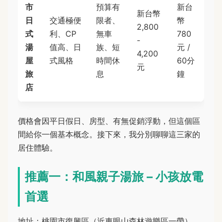
市
預算有
新台
新台幣
日
交通極便
限者、
幣
2,800
式
利、CP
無車
780
-
湯
值高、日
族、短
元 /
4,200
屋
式風格
時間休
60分
元
旅
息
鐘
店
價格會因平日假日、房型、有無促銷浮動，但這個區
間給你一個基本概念。接下來，我分別聊聊這三家的
居住體驗。
推薦一：和風親子湯旅 – 小孩放電
首選
地址：桃園市復興區（近東眼山森林遊樂區一帶）