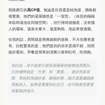
我推薦它的
高CP值
。無論是住宿還是純泡湯，價格都
很實惠。他們的湯屋雖然是「一室型」（休息的榻榻
米區和湯池在同個空間），但打掃得很徹底，沒有惱
人的霉味。溫泉水量大，溫度夠熱，泡起來很過癮。
住宿的話，房間就是商務旅館的規格，不大但應有盡
有。比較驚喜的是，他們提供的浴衣質感不錯，拍照
挺好看的。早餐是簡單的清粥小菜和吐司，吃得飽。
坦白說，你不能拿它跟前面兩家的硬體或景觀比。
它的優勢就是「方便」和「實惠」。適合預算有
限、單純想泡個好湯、睡個好覺，隔天還要繼續跑
景點的人。如果是重要的紀念日，你可能會想要更
有氣氛的地方。