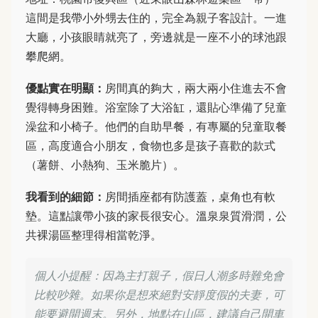
這間是我帶小外甥去住的，完全為親子客設計。一進
大廳，小孩眼睛就亮了，旁邊就是一座不小的球池跟
攀爬網。
優點實在明顯：
房間真的夠大，兩大兩小住進去不會
覺得轉身困難。浴室除了大浴缸，還貼心準備了兒童
澡盆和小椅子。他們的自助早餐，有專屬的兒童取餐
區，高度適合小朋友，食物也多是孩子喜歡的款式
（薯餅、小熱狗、玉米脆片）。
我看到的細節：
房間插座都有防護蓋，桌角也有軟
墊。這點讓帶小孩的家長很安心。溫泉泉質滑潤，公
共裸湯區整理得相當乾淨。
個人小提醒：因為主打親子，假日人潮多時難免會
比較吵雜。如果你是想來絕對安靜度假的夫妻，可
能要避開週末。另外，地點在山區，建議自己開車