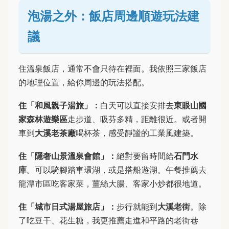
泡湯之外：飯店周邊順遊玩法建
議
住溫泉飯店，通常不會只待在裡面。我依照三家飯店
的地理位置，給你周邊的玩法搭配。
住「和風親子湯旅」：
白天可以直接安排去
東眼山國
家森林遊樂區
走步道、吸芬多精，距離很近。或者開
車到
大溪老茶廠
喝杯茶，感受靜謐的工業風建築。
住「隱奢山景溫泉會館」：
絕對要留時間給
石門水
庫
。可以騎腳踏車環湖，或是搭船遊湖。午餐推薦去
龍潭市區吃客家菜，薑絲大腸、客家小炒都很地道。
住「城市日式湯屋旅店」：
步行就能到
大溪老街
。除
了吃豆干、花生糖，我更推薦走進和平路的老街巷