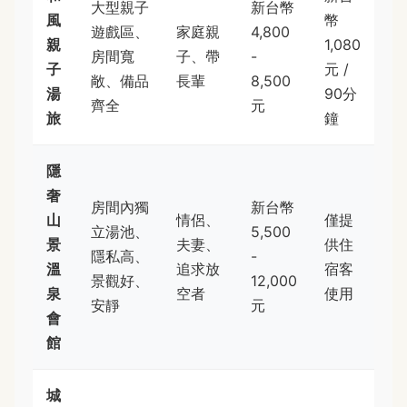
大型親子
新台幣
風
幣
遊戲區、
家庭親
4,800
親
1,080
房間寬
子、帶
-
子
元 /
敞、備品
長輩
8,500
湯
90分
齊全
元
旅
鐘
隱
奢
房間內獨
新台幣
山
情侶、
僅提
立湯池、
5,500
景
夫妻、
供住
隱私高、
-
溫
追求放
宿客
景觀好、
12,000
泉
空者
使用
安靜
元
會
館
城