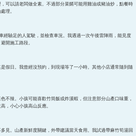
理，可以請老闆做全素。不過部分菜餚可能用雞油或豬油炒，點餐時
油處理。
開車經驗足的人駕駛，並檢查車況。我遇過一次午後雷陣雨，能見度
，避開施工路段。
其是假日。我曾經沒預約，到現場等了一小時。其他小店通常隨到隨
菜色不辣。小孩可能喜歡竹筒飯或炸溪蝦，但注意部分山產口味重，
拔高，小心小孩高山反應。
不多見。山產新鮮度關鍵，外帶建議當天食用。我試過帶麻竹筍湯回