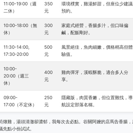
11:00-19:00（週
350
環境樸實，雞湯鮮甜，但座位少建議
二休）
元
預約。
10:00-18:00（無
300
家庭式經營，香腸多汁，但口味偏
休）
元
鹹，配飯剛好。
11:30-14:00,
500
風景絕佳，魚肉細嫩，價格稍高但體
17:30-20:00
元
驗值。
10:00-
400
雞肉彈牙，溪蝦酥脆，適合多人分
20:00（週三
元
享。
休）
09:00-
250
隱藏版，肉質香嫩，但位置難找，導
17:00（不定休）
元
航設定部落名稱。
筍燉雞，湯頭清澈卻濃郁，我每次去必點。谷關阿嬤的店馬告香腸，
議先點小份試試。