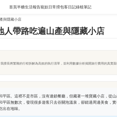
首頁
半糖生活報告
寵奴日常
揹包客日記
綠植筆記
產與隱藏小店
地人帶路吃遍山產與隱藏小店
者。我擅長將繁雜的行程拆解為高效的執行清單，並利用數據分析揭開旅行費用的真實
和平區。這裡不是市區，沒有連鎖餐廳，但藏著一堆寶藏小店，從山
和平區無數次，發現很多遊客只去谷關泡溫泉，卻錯過周邊美食，實
吃出在地味。