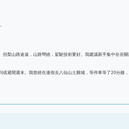
。
。但梨山路途遠，山路彎繞，駕駛技術要好。我建議新手集中在谷關
到或避開週末。我曾經在連假去八仙山土雞城，等停車等了20分鐘，