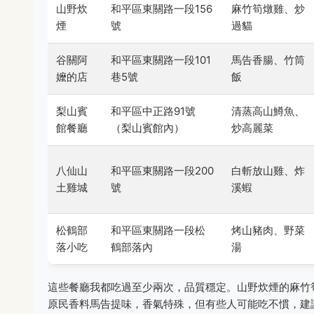
山野炊
和平區東關路一段156
麻竹筍燉雞、炒
煙
號
過貓
谷關阿
和平區東關路一段101
馬告香腸、竹筒
嬤的店
巷5號
飯
梨山賓
和平區中正路91號
清蒸高山鱒魚、
館餐廳
（梨山賓館內）
炒高麗菜
八仙山
和平區東關路一段200
白斬放山雞、炸
土雞城
號
溪蝦
松鶴部
和平區東關路一段松
烤山豬肉、野菜
落小吃
鶴部落內
湯
這些餐廳我都吃過至少兩次，品質穩定。山野炊煙的麻竹
原民香料馬告提味，香氣特殊，但有些人可能吃不慣，建