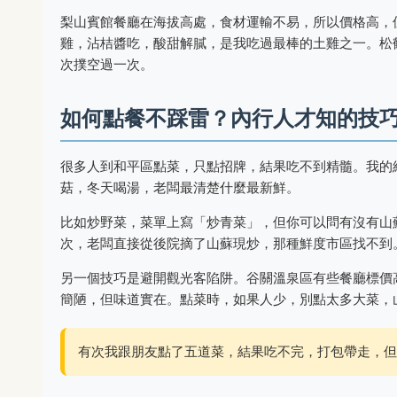
梨山賓館餐廳在海拔高處，食材運輸不易，所以價格高，
雞，沾桔醬吃，酸甜解膩，是我吃過最棒的土雞之一。松
次撲空過一次。
如何點餐不踩雷？內行人才知的技
很多人到和平區點菜，只點招牌，結果吃不到精髓。我的
菇，冬天喝湯，老闆最清楚什麼最新鮮。
比如炒野菜，菜單上寫「炒青菜」，但你可以問有沒有山
次，老闆直接從後院摘了山蘇現炒，那種鮮度市區找不到
另一個技巧是避開觀光客陷阱。谷關溫泉區有些餐廳標價
簡陋，但味道實在。點菜時，如果人少，別點太多大菜，
有次我跟朋友點了五道菜，結果吃不完，打包帶走，