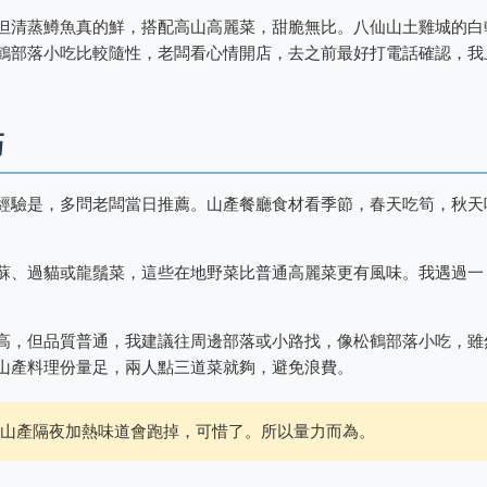
但清蒸鱒魚真的鮮，搭配高山高麗菜，甜脆無比。八仙山土雞城的白
鶴部落小吃比較隨性，老闆看心情開店，去之前最好打電話確認，我
巧
經驗是，多問老闆當日推薦。山產餐廳食材看季節，春天吃筍，秋天
蘇、過貓或龍鬚菜，這些在地野菜比普通高麗菜更有風味。我遇過一
。
高，但品質普通，我建議往周邊部落或小路找，像松鶴部落小吃，雖
山產料理份量足，兩人點三道菜就夠，避免浪費。
但山產隔夜加熱味道會跑掉，可惜了。所以量力而為。