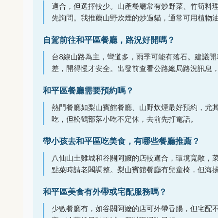
適合，但選擇較少。山產餐廳常有炒野菜、竹筍料
先詢問。我推薦山野炊煙的炒過貓，通常可用植物
自駕前往和平區餐廳，路況好開嗎？
台8線山路為主，彎道多，雨季可能有落石。建議
差，開得慢才安全。出發前查看公路總局路況訊息
和平區餐廳需要預約嗎？
熱門餐廳如梨山賓館餐廳、山野炊煙最好預約，尤
吃，但松鶴部落小吃不定休，去前先打電話。
帶小孩去和平區吃美食，有哪些餐廳推薦？
八仙山土雞城和谷關阿嬤的店較適合，環境寬敞，
點菜時請老闆調整。梨山賓館餐廳有兒童椅，但海
和平區美食有外帶或宅配服務嗎？
少數餐廳有，如谷關阿嬤的店可外帶香腸，但宅配