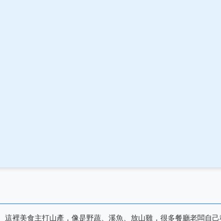
。這裡美食主打山產，像是野蔬、溪魚、放山雞，很多餐廳老闆自己