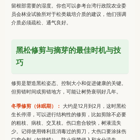
留根部需要的湿度。你也可以参考台湾行政院农业委
员会林业试验所对于松类栽培介质的建议，他们强调
介质必须疏松、通气良好。
黑松修剪与摘芽的最佳时机与技
巧
修剪是塑造黑松姿态、控制大小和促进健康的关键。
但剪错时间或剪错地方，可能让树势衰弱好几年。
冬季修剪（休眠期）：
大约是12月到2月，这时黑松
生长停滞，可以进行结构性的修剪，比如剪除不必要
的粗枝、病枝、交叉枝。伤口愈合较快，树液流失
少。记得使用锋利且消毒过的剪刀，大伤口要涂抹伤
口愈合剂（如接蜡），防止病菌侵入和水分流失。