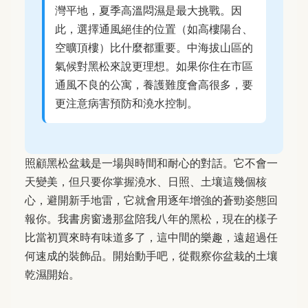
灣平地，夏季高溫悶濕是最大挑戰。因
此，選擇通風絕佳的位置（如高樓陽台、
空曠頂樓）比什麼都重要。中海拔山區的
氣候對黑松來說更理想。如果你住在市區
通風不良的公寓，養護難度會高很多，要
更注意病害預防和澆水控制。
照顧黑松盆栽是一場與時間和耐心的對話。它不會一
天變美，但只要你掌握澆水、日照、土壤這幾個核
心，避開新手地雷，它就會用逐年增強的蒼勁姿態回
報你。我書房窗邊那盆陪我八年的黑松，現在的樣子
比當初買來時有味道多了，這中間的樂趣，遠超過任
何速成的裝飾品。開始動手吧，從觀察你盆栽的土壤
乾濕開始。