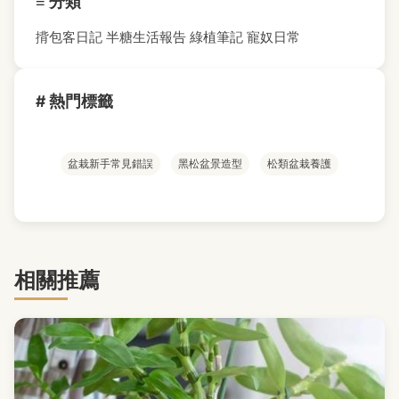
≡ 分類
揹包客日記
半糖生活報告
綠植筆記
寵奴日常
# 熱門標籤
盆栽新手常見錯誤
黑松盆景造型
松類盆栽養護
相關推薦