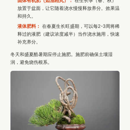
固体有机肥（如油粕丸）：
在生长季（春、秋）
放置于盆面，让它随着浇水慢慢释放养分。效果温
和持久。
液体肥料：
在春夏生长旺盛期，可以每2-3周将稀
释过的液肥（建议浓度减半）当作浇水施用，快速
补充养分。
冬天和盛夏酷暑期应停止施肥。施肥前确保土壤湿
润，避免烧伤根系。