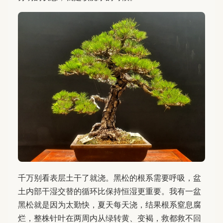
千万别看表层土干了就浇。黑松的根系需要呼吸，盆
土内部干湿交替的循环比保持恒湿更重要。我有一盆
黑松就是因为太勤快，夏天每天浇，结果根系窒息腐
烂，整株针叶在两周内从绿转黄、变褐，救都救不回