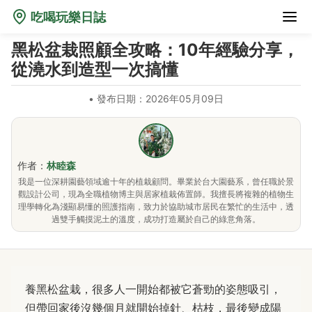
吃喝玩樂日誌
黑松盆栽照顧全攻略：10年經驗分享，
從澆水到造型一次搞懂
•
發布日期：2026年05月09日
作者：
林睦森
我是一位深耕園藝領域逾十年的植栽顧問。畢業於台大園藝系，曾任職於景
觀設計公司，現為全職植物博主與居家植栽佈置師。我擅長將複雜的植物生
理學轉化為淺顯易懂的照護指南，致力於協助城市居民在繁忙的生活中，透
過雙手觸摸泥土的溫度，成功打造屬於自己的綠意角落。
養黑松盆栽，很多人一開始都被它蒼勁的姿態吸引，
但帶回家後沒幾個月就開始掉針、枯枝，最後變成陽