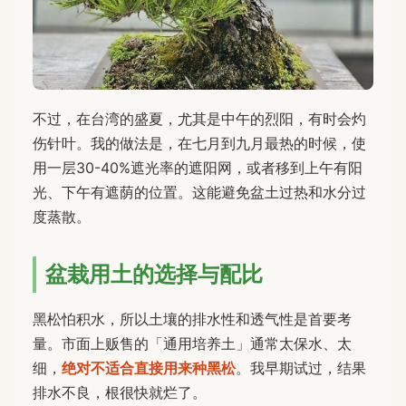
不过，在台湾的盛夏，尤其是中午的烈阳，有时会灼
伤针叶。我的做法是，在七月到九月最热的时候，使
用一层30-40%遮光率的遮阳网，或者移到上午有阳
光、下午有遮荫的位置。这能避免盆土过热和水分过
度蒸散。
盆栽用土的选择与配比
黑松怕积水，所以土壤的排水性和透气性是首要考
量。市面上贩售的「通用培养土」通常太保水、太
细，
绝对不适合直接用来种黑松
。我早期试过，结果
排水不良，根很快就烂了。