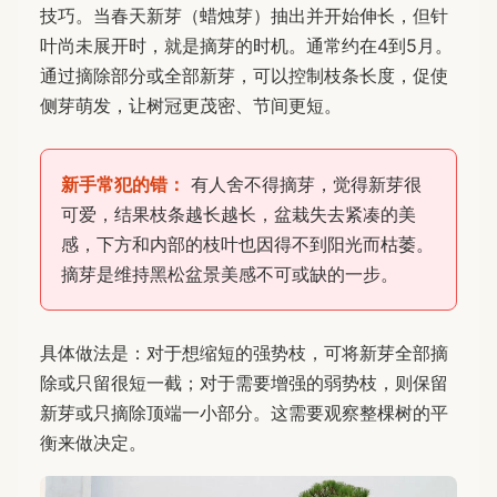
技巧。当春天新芽（蜡烛芽）抽出并开始伸长，但针
叶尚未展开时，就是摘芽的时机。通常约在4到5月。
通过摘除部分或全部新芽，可以控制枝条长度，促使
侧芽萌发，让树冠更茂密、节间更短。
新手常犯的错：
有人舍不得摘芽，觉得新芽很
可爱，结果枝条越长越长，盆栽失去紧凑的美
感，下方和内部的枝叶也因得不到阳光而枯萎。
摘芽是维持黑松盆景美感不可或缺的一步。
具体做法是：对于想缩短的强势枝，可将新芽全部摘
除或只留很短一截；对于需要增强的弱势枝，则保留
新芽或只摘除顶端一小部分。这需要观察整棵树的平
衡来做决定。