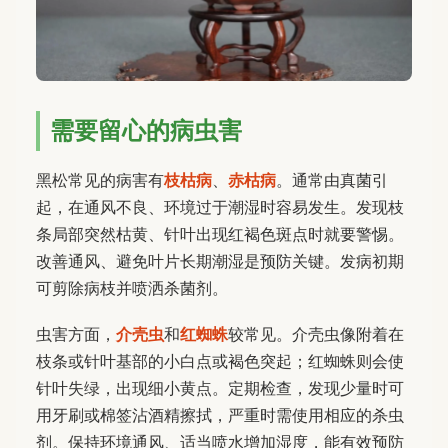
需要留心的病虫害
黑松常见的病害有
枝枯病
、
赤枯病
。通常由真菌引
起，在通风不良、环境过于潮湿时容易发生。发现枝
条局部突然枯黄、针叶出现红褐色斑点时就要警惕。
改善通风、避免叶片长期潮湿是预防关键。发病初期
可剪除病枝并喷洒杀菌剂。
虫害方面，
介壳虫
和
红蜘蛛
较常见。介壳虫像附着在
枝条或针叶基部的小白点或褐色突起；红蜘蛛则会使
针叶失绿，出现细小黄点。定期检查，发现少量时可
用牙刷或棉签沾酒精擦拭，严重时需使用相应的杀虫
剂。保持环境通风、适当喷水增加湿度，能有效预防