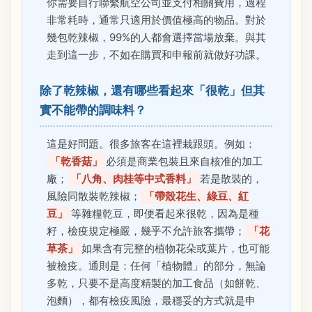
你需要自行聯繫航空公司並支付相關費用，過程
非常耗時，通常只適用於價值極高的物品。對於
幾包乾辣椒，99%的人都會選擇當場放棄。與其
走到這一步，不如在購買和申報前就做好功課。
除了乾辣椒，還有哪些看起來「很乾」但其
實不能帶的調味料？
這是好問題。很多旅客在這裡栽跟頭。例如：
「乾香菇」
必須是商業包裝且來自核准的加工
廠；
「八角、肉桂等中式香料」
若是散裝的，
風險同散裝乾辣椒；
「帶殼花生、綠豆、紅
豆」
等雜糧乾豆，即便看起來很乾，因為是種
籽，檢疫規定極嚴，幾乎不允許旅客攜帶；
「花
草茶」
如果含有完整的植物花朵或葉片，也可能
被檢疫。通則是：任何「植物體」的部分，無論
多乾，只要不是高度精製的加工食品（如餅乾、
泡麵），都有檢疫風險，最穩妥的方式就是申