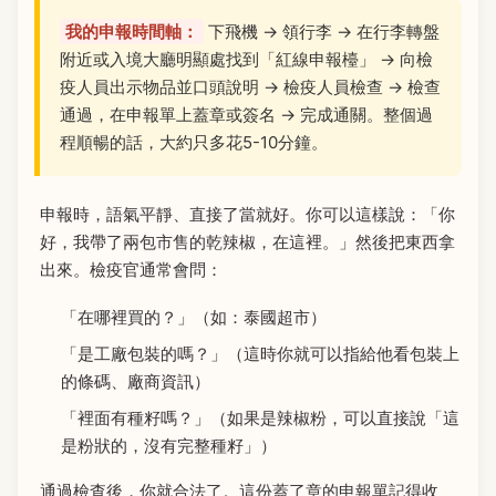
我的申報時間軸：
下飛機 → 領行李 → 在行李轉盤
附近或入境大廳明顯處找到「紅線申報檯」 → 向檢
疫人員出示物品並口頭說明 → 檢疫人員檢查 → 檢查
通過，在申報單上蓋章或簽名 → 完成通關。整個過
程順暢的話，大約只多花5-10分鐘。
申報時，語氣平靜、直接了當就好。你可以這樣說：「你
好，我帶了兩包市售的乾辣椒，在這裡。」然後把東西拿
出來。檢疫官通常會問：
「在哪裡買的？」（如：泰國超市）
「是工廠包裝的嗎？」（這時你就可以指給他看包裝上
的條碼、廠商資訊）
「裡面有種籽嗎？」（如果是辣椒粉，可以直接說「這
是粉狀的，沒有完整種籽」）
通過檢查後，你就合法了。這份蓋了章的申報單記得收