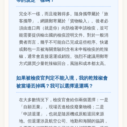
完全不一樣，而且複雜得多。隨身攜帶屬於「旅
客攜帶」，網購郵寄屬於「貨物輸入」。後者必
須由進口商（就是你）向防檢署申請檢疫，並可
能需要提供輸出國的檢疫證明文件。對於一般消
費者而言，幾乎不可能自己完成這些程序。快遞
或郵包一旦被海關查驗到含有未申報檢疫的乾辣
椒，通常會直接退運或銷毀。強烈不建議用郵寄
方式購買少量乾辣椒回台，風險和成本都太高。
如果被檢疫官判定不能入境，我的乾辣椒會
被當場丟掉嗎？我可以選擇退運嗎？
在大多數情況下，檢疫官會給你兩個選擇：一是
「自願丟棄」，現場丟進檢疫廢棄物桶；二是
「申請退運」，也就是隨原機或原船退回來源
地。但退運涉及航空公司、地勤和海關的協調，