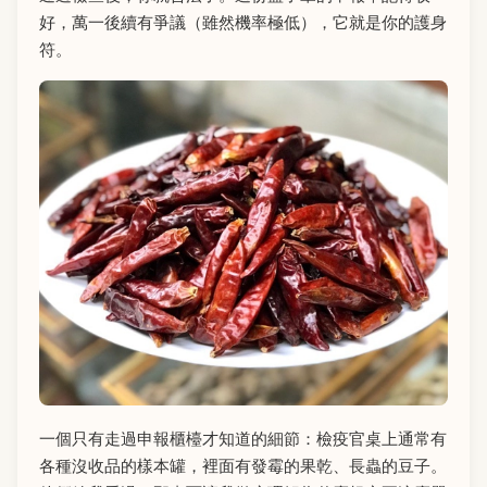
好，萬一後續有爭議（雖然機率極低），它就是你的護身
符。
一個只有走過申報櫃檯才知道的細節：檢疫官桌上通常有
各種沒收品的樣本罐，裡面有發霉的果乾、長蟲的豆子。