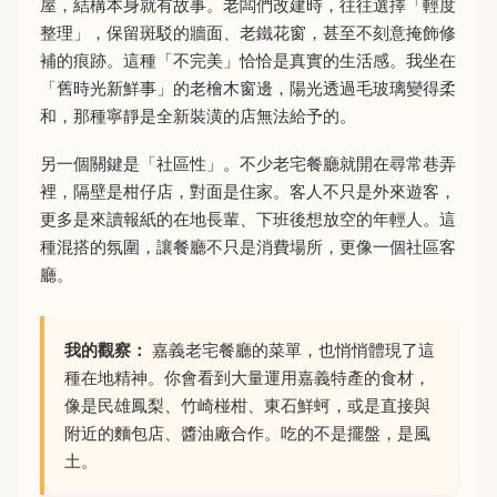
屋，結構本身就有故事。老闆們改建時，往往選擇「輕度
整理」，保留斑駁的牆面、老鐵花窗，甚至不刻意掩飾修
補的痕跡。這種「不完美」恰恰是真實的生活感。我坐在
「舊時光新鮮事」的老檜木窗邊，陽光透過毛玻璃變得柔
和，那種寧靜是全新裝潢的店無法給予的。
另一個關鍵是「社區性」。不少老宅餐廳就開在尋常巷弄
裡，隔壁是柑仔店，對面是住家。客人不只是外來遊客，
更多是來讀報紙的在地長輩、下班後想放空的年輕人。這
種混搭的氛圍，讓餐廳不只是消費場所，更像一個社區客
廳。
我的觀察：
嘉義老宅餐廳的菜單，也悄悄體現了這
種在地精神。你會看到大量運用嘉義特產的食材，
像是民雄鳳梨、竹崎椪柑、東石鮮蚵，或是直接與
附近的麵包店、醬油廠合作。吃的不是擺盤，是風
土。