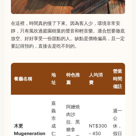
在這裡，時間真的慢了下來。因為客人少，環境非常安
靜，只有風吹過庭園樹葉的聲音和輕音樂。適合想要徹底
放空、好好享受一份甜點的人。缺點是價格偏高，且一定
要記得預約，直接去是吃不到的。
營業
地
特色推
人均消
餐廳名稱
時間
址
薦
費
備註
嘉
阿嬤燒
義
週一
肉沙
市
公
拉、黑
木更
成
NT$300
休，
糖拿
Mugeneration
仁
- 450
假日