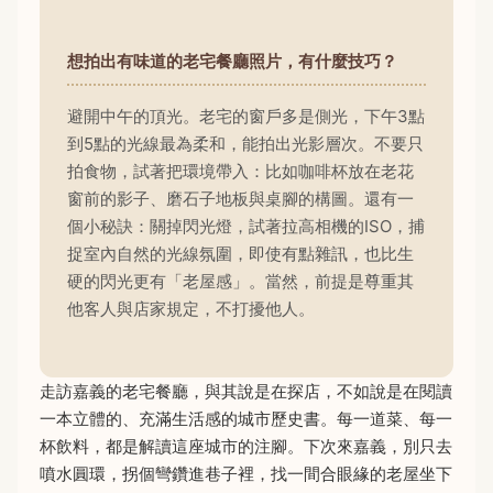
想拍出有味道的老宅餐廳照片，有什麼技巧？
避開中午的頂光。老宅的窗戶多是側光，下午3點
到5點的光線最為柔和，能拍出光影層次。不要只
拍食物，試著把環境帶入：比如咖啡杯放在老花
窗前的影子、磨石子地板與桌腳的構圖。還有一
個小秘訣：關掉閃光燈，試著拉高相機的ISO，捕
捉室內自然的光線氛圍，即使有點雜訊，也比生
硬的閃光更有「老屋感」。當然，前提是尊重其
他客人與店家規定，不打擾他人。
走訪嘉義的老宅餐廳，與其說是在探店，不如說是在閱讀
一本立體的、充滿生活感的城市歷史書。每一道菜、每一
杯飲料，都是解讀這座城市的注腳。下次來嘉義，別只去
噴水圓環，拐個彎鑽進巷子裡，找一間合眼緣的老屋坐下