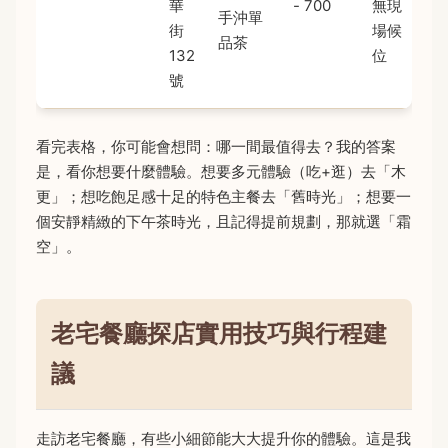
華
- 700
無現
手沖單
街
場候
品茶
132
位
號
看完表格，你可能會想問：哪一間最值得去？我的答案
是，看你想要什麼體驗。想要多元體驗（吃+逛）去「木
更」；想吃飽足感十足的特色主餐去「舊時光」；想要一
個安靜精緻的下午茶時光，且記得提前規劃，那就選「霜
空」。
老宅餐廳探店實用技巧與行程建
議
走訪老宅餐廳，有些小細節能大大提升你的體驗。這是我