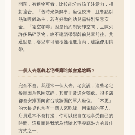
開闊，有選物可看，比較能分散孩子注意力，相
對適合。「舊時光新鮮事」座位較擠，且餐點以
熱咖哩飯為主，若有好動的幼兒需特別留意安
全。「霜空咖啡」因是預約制安靜空間，且陳列
許多易碎器物，較不建議帶學齡前兒童前往。共
通點是，嬰兒車可能很難推進店內，建議使用揹
帶。
一個人去嘉義老宅餐廳吃飯會尷尬嗎？
完全不會。我經常一個人去。老實說，這些老宅
餐廳因為氛圍沉靜，其實非常適合獨處。很多店
都會安排面向窗台或牆面的單人座位。「木更」
的大長桌也常有一個人來吃飯、用電腦的客人。
店員通常不會打擾，你可以很自在地享受自己的
時間。這反而是我認為體驗老宅餐廳魅力的最佳
方式之一。