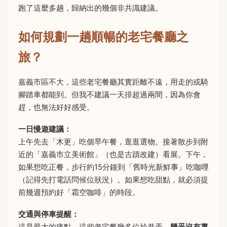
跑了這麼多趟，歸納出的幾個非共識建議。
如何規劃一趟順暢的老宅餐廳之
旅？
嘉義市區不大，這些老宅餐廳其實距離不遠，用走的或騎
腳踏車都能到。但我不建議一天排超過兩間，因為你會
趕，也無法好好感受。
一日慢遊建議：
上午先去「木更」吃個早午餐，逛逛選物。接著散步到附
近的「嘉義市立美術館」（也是古蹟改建）看展。下午，
如果想吃正餐，步行約15分鐘到「舊時光新鮮事」吃咖哩
（記得先打電話問候位狀況）。如果想吃甜點，就必須提
前幾週預約好「霜空咖啡」的時段。
交通與停車提醒：
這是最大的痛點。這些老宅餐廳多位於巷弄，
幾乎沒有專