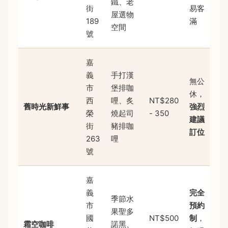
鐵、老
街
易客
屋選物
189
滿
空間
號
嘉
義
手打漢
無公
市
堡排咖
休，
西
哩、炙
NT$280
舊時光新鮮事
強烈
榮
燒起司
- 350
建議
街
豬排咖
訂位
263
哩
號
嘉
義
完全
季節水
市
預約
果聖多
國
NT$500
制
，
霜空咖啡
諾黑、