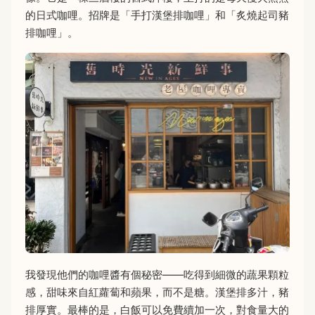
的日式咖哩。招牌是「手打漢堡排咖哩」和「炙燒起司豬
排咖哩」。
我發現他們的咖哩醬有個秘密——吃得到細微的蔬果顆粒
感，甜味來自紅蘿蔔和蘋果，而不是糖。漢堡排多汁，豬
排厚實。最棒的是，白飯可以免費續加一次，對食量大的