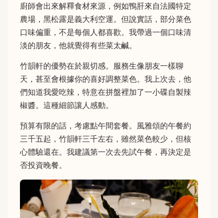
廚師會出來解釋食材來源，例如鴨肝來自法國特定
農場，黑松露是義大利空運。但說實話，部分菜色
口味偏重，不是每個人都喜歡。我帶過一個口味清
淡的朋友，他就覺得有些菜太鹹。
竹韻軒的優勢在於親切感。服務生像朋友一樣聊
天，甚至會根據你的喜好調整菜色。我上次去，他
們知道我愛吃辣，特意在拼盤裡加了一小碟自製辣
椒醬。這種細節讓人感動。
預算有限的話，考慮點午間套餐。風雅頌的午餐約
三千五起，竹韻軒三千左右，雖然菜色較少，但核
心體驗還在。我建議第一次去先試午餐，再決定是
否投資晚餐。