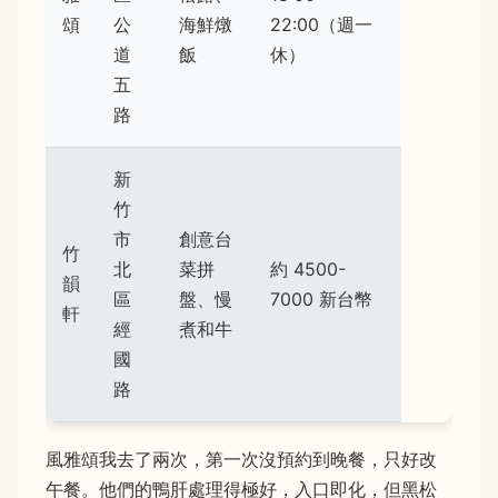
頌
公
海鮮燉
22:00（週一
道
飯
休）
五
路
新
竹
市
創意台
竹
北
菜拼
約 4500-
韻
區
盤、慢
7000 新台幣
軒
經
煮和牛
國
路
風雅頌我去了兩次，第一次沒預約到晚餐，只好改
午餐。他們的鴨肝處理得極好，入口即化，但黑松