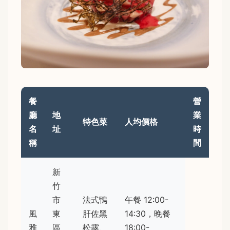
餐
營
廳
地
業
特色菜
人均價格
名
址
時
稱
間
新
竹
市
法式鴨
午餐 12:00-
風
東
肝佐黑
14:30，晚餐
雅
區
松露、
18:00-