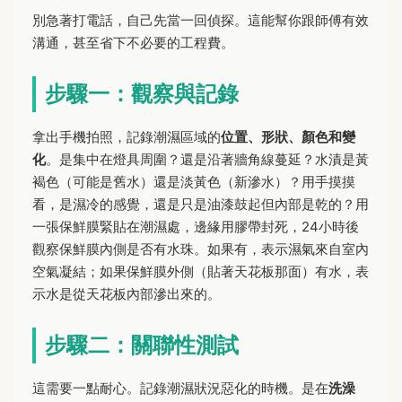
別急著打電話，自己先當一回偵探。這能幫你跟師傅有效
溝通，甚至省下不必要的工程費。
步驟一：觀察與記錄
拿出手機拍照，記錄潮濕區域的
位置、形狀、顏色和變
化
。是集中在燈具周圍？還是沿著牆角線蔓延？水漬是黃
褐色（可能是舊水）還是淡黃色（新滲水）？用手摸摸
看，是濕冷的感覺，還是只是油漆鼓起但內部是乾的？用
一張保鮮膜緊貼在潮濕處，邊緣用膠帶封死，24小時後
觀察保鮮膜內側是否有水珠。如果有，表示濕氣來自室內
空氣凝結；如果保鮮膜外側（貼著天花板那面）有水，表
示水是從天花板內部滲出來的。
步驟二：關聯性測試
這需要一點耐心。記錄潮濕狀況惡化的時機。是在
洗澡