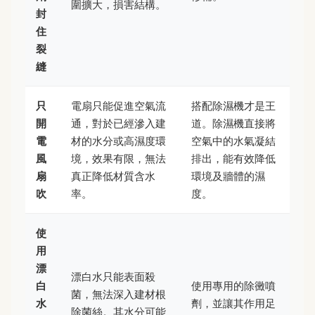
圍擴大，損害結構。
封
住
裂
縫
只
電扇只能促進空氣流
搭配除濕機才是王
開
通，對於已經滲入建
道。除濕機直接將
電
材的水分或高濕度環
空氣中的水氣凝結
風
境，效果有限，無法
排出，能有效降低
扇
真正降低材質含水
環境及牆體的濕
吹
率。
度。
使
用
漂
漂白水只能表面殺
白
使用專用的除黴噴
菌，無法深入建材根
水
劑，並讓其作用足
除菌絲。其水分可能