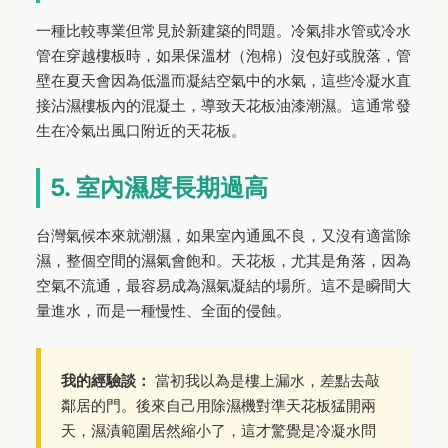
一種比較專業但常見於新建築的問題。冷氣排水管或冷水
管在穿越樓板時，如果保溫材（泡棉）沒包好或脫落，管
壁在夏天會因為低溫而凝結空氣中的水氣，這些冷凝水直
接沾濕樓板內的混凝土，導致天花板油漆潮濕。這通常發
生在冷氣出風口附近的天花板。
5. 室內濕度長期過高
台灣氣候本來就潮濕，如果室內通風不良，又沒有適當除
濕，整個空間的濕氣會飽和。天花板，尤其是角落，因為
空氣不流通，最容易成為濕氣凝結的場所。這不是瞬間大
量進水，而是一種慢性、全面的侵蝕。
我的經驗談：
當初我以為是樓上漏水，差點去敲
鄰居的門。後來自己用除濕機對準天花板猛開兩
天，濕漬範圍居然縮小了，這才驚覺是冷凝水問