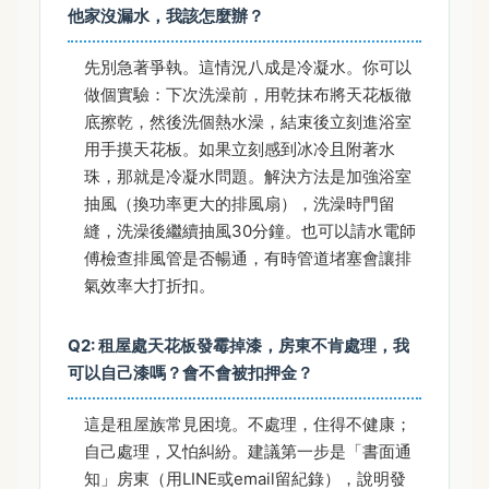
他家沒漏水，我該怎麼辦？
先別急著爭執。這情況八成是冷凝水。你可以
做個實驗：下次洗澡前，用乾抹布將天花板徹
底擦乾，然後洗個熱水澡，結束後立刻進浴室
用手摸天花板。如果立刻感到冰冷且附著水
珠，那就是冷凝水問題。解決方法是加強浴室
抽風（換功率更大的排風扇），洗澡時門留
縫，洗澡後繼續抽風30分鐘。也可以請水電師
傅檢查排風管是否暢通，有時管道堵塞會讓排
氣效率大打折扣。
Q2: 租屋處天花板發霉掉漆，房東不肯處理，我
可以自己漆嗎？會不會被扣押金？
這是租屋族常見困境。不處理，住得不健康；
自己處理，又怕糾紛。建議第一步是「書面通
知」房東（用LINE或email留紀錄），說明發