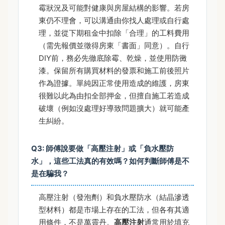
霉狀況及可能對健康與房屋結構的影響。若房
東仍不理會，可以溝通由你找人處理或自行處
理，並從下期租金中扣除「合理」的工料費用
（需先報價並徵得房東「書面」同意）。自行
DIY前，務必先徹底除霉、乾燥，並使用防黴
漆。保留所有購買材料的發票和施工前後照片
作為證據。單純因正常使用造成的維護，房東
很難以此為由扣全部押金，但擅自施工若造成
破壞（例如沒處理好導致問題擴大）就可能產
生糾紛。
Q3: 師傅說要做「高壓注射」或「負水壓防
水」，這些工法真的有效嗎？如何判斷師傅是不
是在騙我？
高壓注射（發泡劑）和負水壓防水（結晶滲透
型材料）都是市場上存在的工法，但各有其適
用條件，不是萬靈丹。
高壓注射
通常用於填充