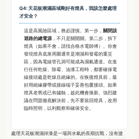
Q4: 天花板潮濕區域剛好有燈具，我該怎麼處理
才安全？
這是高風險區域，務必謹慎。第一步，
關閉該
迴路的總電源
，不只是關開關。第二步，拆下
燈具（如果不會，請找合格水電師傅）。你會
發現燈具底座周圍通常是潮濕和發霉的重災
區，因為電線管孔洞可能成為濕氣通道。在進
行任何乾燥、除霉、油漆工程時，都要確保電
線接頭處是乾燥且絕緣的。在恢復燈具前，最
好用絕緣膠帶或接線端子妥善包覆接頭。如果
燈具老舊或已有鏽蝕，趁此機會換新。強烈建
議在問題徹底解決前，先不要裝回燈具，改用
臨時照明，以利觀察和確保安全。
處理天花板潮濕掉漆是一場與水氣的長期抗戰，沒有捷