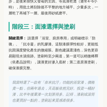
步，是後來很快又發霉的主因。等底漆乾透（通常4-6小
時），用批土將刮除後不平整的地方補平。少量多次，一
層乾了再補下一層。最後用砂紙磨平。
階段三：面漆選擇與塗刷
關鍵選擇：
請選擇「浴室、廚房專用」或明確標示「防
黴」、「抗冷凝」的乳膠漆。這類漆膜彈性較好，更能抵
抗因濕度變化產生的微縮脹。顏色建議選淺色，深色更容
易顯現水漬痕跡。塗刷時至少兩道，第一道可以稍微稀釋
（依產品說明），讓漆更好滲入底材；第二道原漆塗刷，
確保漆膜完整。
我當時選了一款有「奈米抗汙」功能的浴室漆，價格
貴一點，但兩年過去，天花板依然完好。投資一桶好
漆，比半年後重漆一次划算得多。記得，漆刷或滾筒
也要買好一點的，塗刷起來質感差很多。