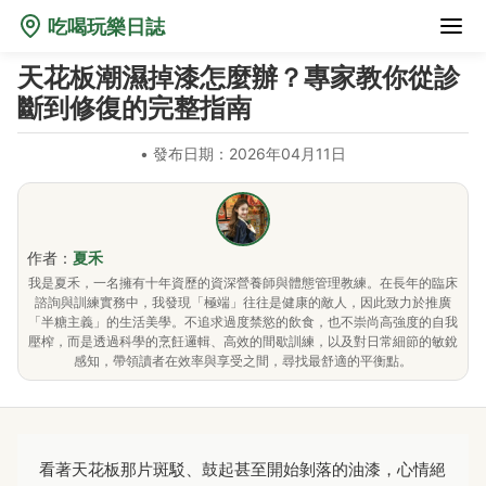
吃喝玩樂日誌
天花板潮濕掉漆怎麼辦？專家教你從診
斷到修復的完整指南
•
發布日期：2026年04月11日
作者：
夏禾
我是夏禾，一名擁有十年資歷的資深營養師與體態管理教練。在長年的臨床
諮詢與訓練實務中，我發現「極端」往往是健康的敵人，因此致力於推廣
「半糖主義」的生活美學。不追求過度禁慾的飲食，也不崇尚高強度的自我
壓榨，而是透過科學的烹飪邏輯、高效的間歇訓練，以及對日常細節的敏銳
感知，帶領讀者在效率與享受之間，尋找最舒適的平衡點。
看著天花板那片斑駁、鼓起甚至開始剝落的油漆，心情絕