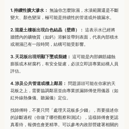
1. 持續性擴大滲水：
無論你怎麼除濕，水漬範圍還是不斷
變大、顏色變深，極可能是持續性的管道或外牆漏水。
2. 混凝土樓板出現白色結晶（壁癌）：
這表示水已經將
牆體內的礦物質（如鈣）溶解並帶到表面，代表內部積水
或潮濕已有一段時間，結構可能受影響。
3. 天花板出現明顯下墜或裂縫：
這可能是內部鋼筋鏽蝕
膨脹或木材腐朽，有安全疑慮，必須立即請專業結構人員
評估。
4. 涉及公共管道或樓上鄰居：
問題源頭可能在你家的天
花板之上，需要協調鄰居並由專業抓漏師傅使用儀器（如
紅外線熱像儀、聽漏儀）定位。
找師傅時，不要只問「處理天花板多少錢」，而要描述你
的診斷過程（你做了哪些觀察和測試），這樣師傅會更認
真看待，報價也會更精準。可以參考內政部營建署相關的