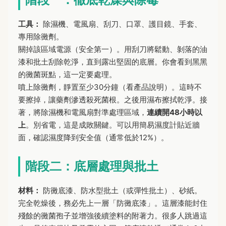
工具：
除濕機、電風扇、刮刀、口罩、護目鏡、手套、
專用除黴劑。
關掉該區域電源（安全第一）。用刮刀將鬆動、剝落的油
漆和批土刮除乾淨，直到露出堅固的底層。你會看到黑黑
的黴菌斑點，這一定要處理。
噴上除黴劑，靜置至少30分鐘（看產品說明）。這時不
要擦掉，讓藥劑滲透殺死菌根。之後用濕布擦拭乾淨。接
著，將除濕機和電風扇對準處理區域，
連續開48小時以
上
。別省電，這是成敗關鍵。可以用簡易濕度計貼近牆
面，確認濕度降到安全值（通常低於12%）。
階段二：底層處理與批土
材料：
防黴底漆、防水型批土（或彈性批土）、砂紙。
完全乾燥後，務必先上一層「防黴底漆」。這層漆能封住
殘餘的黴菌孢子並增強後續塗料的附著力。很多人跳過這