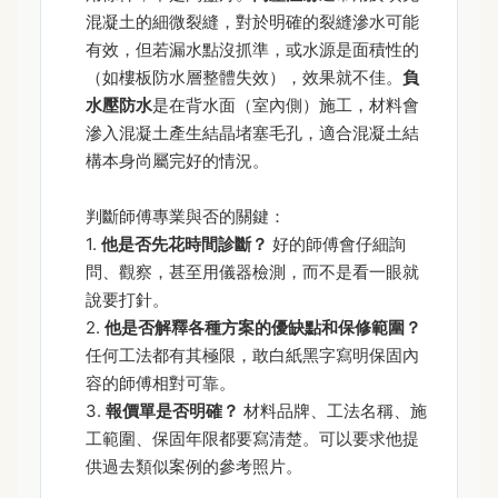
混凝土的細微裂縫，對於明確的裂縫滲水可能
有效，但若漏水點沒抓準，或水源是面積性的
（如樓板防水層整體失效），效果就不佳。
負
水壓防水
是在背水面（室內側）施工，材料會
滲入混凝土產生結晶堵塞毛孔，適合混凝土結
構本身尚屬完好的情況。
判斷師傅專業與否的關鍵：
1.
他是否先花時間診斷？
好的師傅會仔細詢
問、觀察，甚至用儀器檢測，而不是看一眼就
說要打針。
2.
他是否解釋各種方案的優缺點和保修範圍？
任何工法都有其極限，敢白紙黑字寫明保固內
容的師傅相對可靠。
3.
報價單是否明確？
材料品牌、工法名稱、施
工範圍、保固年限都要寫清楚。可以要求他提
供過去類似案例的參考照片。