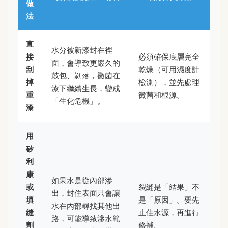
做
法
直
水分被新漆封在裡
接
必須確保底層完全
面，會導致更嚴久的
刮
乾燥（可用濕度計
鼓包、剝落，黴菌在
掉
檢測），並先處理
漆下繼續生長，變成
重
黴菌和根源。
「生化危機」。
漆
用
矽
利
康
如果水是從內部滲
或
裂縫是「結果」不
出，封住表面只會讓
填
是「原因」。要先
水在內部尋找其他出
縫
止住水源，再進行
路，可能導致滲水範
劑
修補。