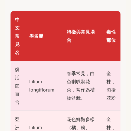
中
文
特徵與常見場
毒性
常
學名屬
合
部位
見
名
復
春季常見，白
全
活
Lilium
色喇叭狀花
株，
節
longiflorum
朵，常作為禮
包括
百
物盆栽。
花粉
合
亞
花色鮮豔多樣
全
洲
Lilium
（橘、粉、
株，