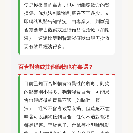
使是極微量的毒素，也可能觸發致命的腎
損傷。你無法判斷牠到底吞下了多少。立
即聯絡獸醫告知情況，由專業人士判斷是
否需要帶去觀察或進行預防性治療（如輸
液），這遠比等到腎衰竭症狀出現再搶救
要有效且經濟得多。
百合對狗或其他寵物也有毒嗎？
目前已知百合對貓有特異性的劇毒，對狗
的影響則小得多。狗若誤食百合，可能只
會出現輕微的胃腸不適（如嘔吐、腹
瀉），通常不會導致腎衰竭。但這絕不意
味著可以讓狗接觸百合，任何不適對寵物
都是折磨。至於兔子、倉鼠等小型哺乳動