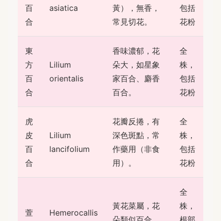
百
asiatica
黃），無香，
包括
合
常見切花。
花粉
東
香味濃郁，花
全
方
Lilium
朵大，如星象
株，
百
orientalis
家百合、麝香
包括
合
百合。
花粉
虎
花瓣反捲，有
全
皮
Lilium
深色斑點，常
株，
百
lancifolium
作藥用（非食
包括
合
用）。
花粉
全
黃花菜屬，花
株，
萱
Hemerocallis
朵類似百合，
根部