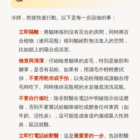
冷靜，然後快速行動。以下是每一步該做的事：
立即隔離
：將貓咪移到沒有百合的房間，同時將百
合植物（連同花瓶）移到貓絕對無法進入的空間，
比如鎖上的陽台或浴室。
檢查與清潔
：仔細檢查貓咪的皮毛，特別是臉部和
腳掌，是否有花粉。如果有，用濕毛巾輕輕擦拭
掉，
不要用乾布或手拍
，以免花粉飛散或讓貓在理
毛時吃下。同時換掉花瓶裡的水並徹底清洗花瓶。
不要自行催吐
：除非獸醫在電話中明確指示你這麼
做，否則不要嘗試給貓咪催吐或餵食任何東西（如
牛奶、活性炭），這可能造成食道灼傷或吸入性肺
炎，延誤就醫。
立即打電話給獸醫
：這是
最重要的一步
。告訴獸醫