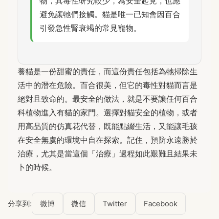
物，其毒性研究較少，為安全起見，也應
避免讓牠們接觸。貓是唯一已知會因百合
引發急性腎衰竭的常見寵物。
養貓是一份甜蜜的責任，而這份責任包括為牠掃除生
活中的潛在危險。百合很美，但它的毒性對貓而言是
絕對且致命的。最安全的做法，就是不要讓任何百合
科植物進入有貓的家門。選擇對貓安全的植物，或者
用高品質的仿真花代替，既能點綴生活，又能讓毛孩
在安全無虞的環境中自在探索。記住，預防永遠勝於
治療，尤其是當這個「治療」過程如此艱難且結果未
卜的時候。
分享到:
微博
微信
Twitter
Facebook