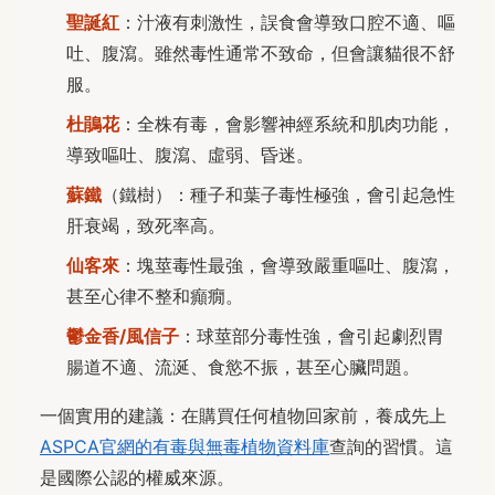
聖誕紅
：汁液有刺激性，誤食會導致口腔不適、嘔
吐、腹瀉。雖然毒性通常不致命，但會讓貓很不舒
服。
杜鵑花
：全株有毒，會影響神經系統和肌肉功能，
導致嘔吐、腹瀉、虛弱、昏迷。
蘇鐵
（鐵樹）：種子和葉子毒性極強，會引起急性
肝衰竭，致死率高。
仙客來
：塊莖毒性最強，會導致嚴重嘔吐、腹瀉，
甚至心律不整和癲癇。
鬱金香/風信子
：球莖部分毒性強，會引起劇烈胃
腸道不適、流涎、食慾不振，甚至心臟問題。
一個實用的建議：在購買任何植物回家前，養成先上
ASPCA官網的有毒與無毒植物資料庫
查詢的習慣。這
是國際公認的權威來源。