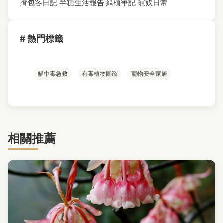
揹包客日記
半糖生活報告
綠植筆記
寵奴日常
# 熱門標籤
貓中毒急救
有毒植物圖鑑
寵物安全家居
相關推薦