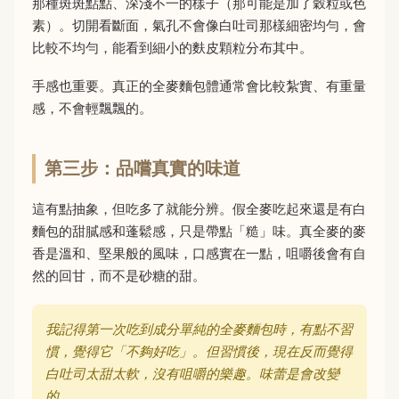
那種斑斑點點、深淺不一的樣子（那可能是加了穀粒或色
素）。切開看斷面，氣孔不會像白吐司那樣細密均勻，會
比較不均勻，能看到細小的麩皮顆粒分布其中。
手感也重要。真正的全麥麵包體通常會比較紮實、有重量
感，不會輕飄飄的。
第三步：品嚐真實的味道
這有點抽象，但吃多了就能分辨。假全麥吃起來還是有白
麵包的甜膩感和蓬鬆感，只是帶點「糙」味。真全麥的麥
香是溫和、堅果般的風味，口感實在一點，咀嚼後會有自
然的回甘，而不是砂糖的甜。
我記得第一次吃到成分單純的全麥麵包時，有點不習
慣，覺得它「不夠好吃」。但習慣後，現在反而覺得
白吐司太甜太軟，沒有咀嚼的樂趣。味蕾是會改變
的。