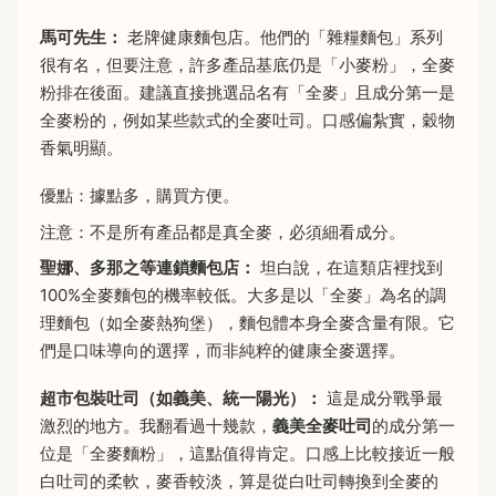
馬可先生：
老牌健康麵包店。他們的「雜糧麵包」系列
很有名，但要注意，許多產品基底仍是「小麥粉」，全麥
粉排在後面。建議直接挑選品名有「全麥」且成分第一是
全麥粉的，例如某些款式的全麥吐司。口感偏紮實，穀物
香氣明顯。
優點：據點多，購買方便。
注意：不是所有產品都是真全麥，必須細看成分。
聖娜、多那之等連鎖麵包店：
坦白說，在這類店裡找到
100%全麥麵包的機率較低。大多是以「全麥」為名的調
理麵包（如全麥熱狗堡），麵包體本身全麥含量有限。它
們是口味導向的選擇，而非純粹的健康全麥選擇。
超市包裝吐司（如義美、統一陽光）：
這是成分戰爭最
激烈的地方。我翻看過十幾款，
義美全麥吐司
的成分第一
位是「全麥麵粉」，這點值得肯定。口感上比較接近一般
白吐司的柔軟，麥香較淡，算是從白吐司轉換到全麥的