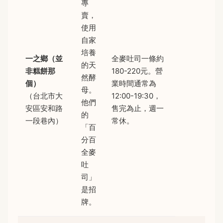
專
賣，
使用
自家
培養
一之鄉（並
全麥吐司一條約
的天
非糕餅那
180-220元。營
然酵
個）
業時間通常為
母。
（台北市大
12:00-19:30，
他們
安區安和路
售完為止，週一
的
一段巷內）
常休。
「百
分百
全麥
吐
司」
是招
牌。