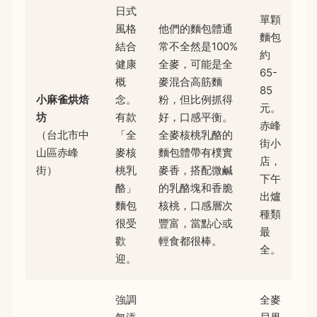
日式
單顆
風格
他們的麵包體通
麵包
結合
常不全然是100%
約
健康
全麥，可能是全
65-
概
麥混合高筋麵
85
小麻雀烘焙
念。
粉，但比例抓得
元。
坊
有款
好，口感平衡。
赤峰
（台北市中
「全
全麥核桃乳酪的
街小
山區赤峰
麥核
麵包體帶有樸實
店，
街）
桃乳
麥香，搭配微鹹
下午
酪」
的乳酪塊和香脆
出爐
麵包
核桃，口感層次
種類
很受
豐富，當點心或
最
歡
輕食都很棒。
全。
迎。
強調
全麥