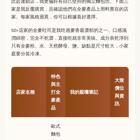
比起連鎖店，我更偏好有自己堅持的獨立麵包坊。下面三
家是我反覆購買，且確認他們在全麥產品上用料實在的店
家。每家風格迥異，你可以根據喜好選擇。
td>這家的全麥吐司是我吃過麥香最濃郁的之一。口感濕
潤綿密，完全不乾澀，直接吃就非常美味。成分表乾淨到
只有全麥粉、水、天然酵母、鹽。缺點是尺寸較大，小家
庭要分裝冷凍。
特色
大致
與主
價位
店家名稱
打全
我的親嚐筆記
與資
麥產
訊
品
歐式
麵包