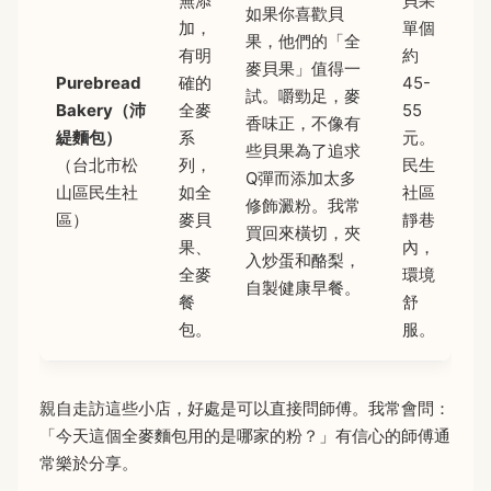
無添
貝果
如果你喜歡貝
加，
單個
果，他們的「全
有明
約
麥貝果」值得一
Purebread
確的
45-
試。嚼勁足，麥
Bakery（沛
全麥
55
香味正，不像有
緹麵包）
系
元。
些貝果為了追求
（台北市松
列，
民生
Q彈而添加太多
山區民生社
如全
社區
修飾澱粉。我常
區）
麥貝
靜巷
買回來橫切，夾
果、
內，
入炒蛋和酪梨，
全麥
環境
自製健康早餐。
餐
舒
包。
服。
親自走訪這些小店，好處是可以直接問師傅。我常會問：
「今天這個全麥麵包用的是哪家的粉？」有信心的師傅通
常樂於分享。