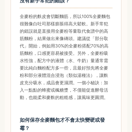
沒有新手常犯的錯誤？
全麥粉的麩皮會切斷麵筋，所以100%全麥麵包
很難像白吐司那樣膨脹得高大鬆軟。新手常犯
的錯誤就是直接用全麥粉等量取代食譜中的高
筋麵粉，結果做出來像磚頭。建議從「部分取
代」開始，例如用30%的全麥粉搭配70%的高
筋麵粉，口感更容易被接受。另外，全麥粉吸
水性強，配方中的液體（水、牛奶）量通常需
要比純白麵粉配方多一些，且最好預先將全麥
粉和部分液體混合浸泡（類似湯種法），讓麩
皮充分吸水，成品會更濕潤。一個小秘訣：加
入一點點的蜂蜜或楓糖漿，不僅能促進酵母活
動，也能柔和麥麩的粗糙感，讓風味更圓潤。
如何保存全麥麵包才不會太快變硬或發
霉？