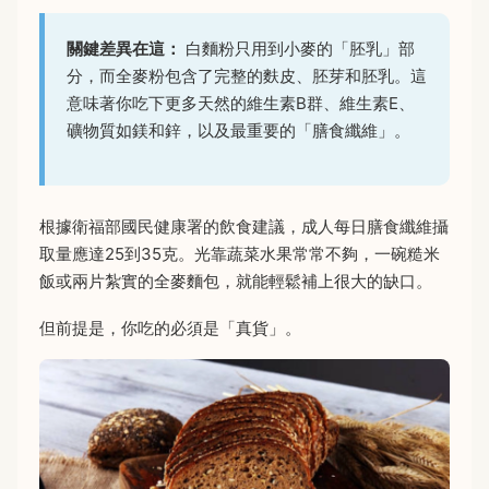
關鍵差異在這：
白麵粉只用到小麥的「胚乳」部
分，而全麥粉包含了完整的麩皮、胚芽和胚乳。這
意味著你吃下更多天然的維生素B群、維生素E、
礦物質如鎂和鋅，以及最重要的「膳食纖維」。
根據衛福部國民健康署的飲食建議，成人每日膳食纖維攝
取量應達25到35克。光靠蔬菜水果常常不夠，一碗糙米
飯或兩片紮實的全麥麵包，就能輕鬆補上很大的缺口。
但前提是，你吃的必須是「真貨」。