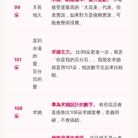
99
天長
接受度最高的「大花束」代表。但
朵
地久
老實說，如果對方是個務實派，可
能會覺得浪費。
直到
永遠
求婚主力。
比99朵更進一步，寓意
的
101
「你是我的百分百」。我朋友求婚
愛、
朵
就是用101朵，他說數字念起來比較
百分
順。
百的
愛
專為求婚設計的數字。
有些花店會
108
求婚
直接推出108朵求婚套餐，意義明
朵
確，不會搞錯。
極致浪漫的表現。
這已經不是一束