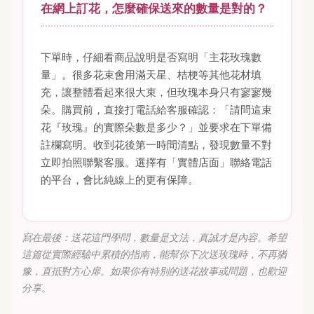
在網上訂花，怎麼確保送來的數量是對的？
下單時，仔細看商品說明是否寫明「主花玫瑰數
量」。很多花束會用滿天星、桔梗等其他花材填
充，讓整體看起來很大束，但玫瑰本身只有寥寥幾
朵。購買前，直接打電話給客服確認：「請問這束
花『玫瑰』的實際朵數是多少？」並要求在下單備
註欄寫明。收到花後第一時間清點，發現數量不對
立即拍照聯繫客服。選擇有「實體店面」聯絡電話
的平台，會比純線上的更有保障。
寫在最後：送花這門學問，數量是文法，真誠才是內容。希望
這篇從實際經驗中累積的指南，能幫你下次送玫瑰時，不再猶
豫，直抵對方心扉。如果你有特別的送花故事或問題，也歡迎
分享。