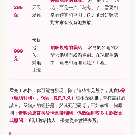
365
天天
花，而是一片「花海」了。需要相
朵
愛你
當的預算和空間，送之前最好確認
對方家有沒有地方放。
天長
地
頂級規格的承諾。
常見於公開的大
999
久、
型求婚場面或偶像劇。在現實生活
朵
愛無
中，運送和處理都是大工程。
止境
看完了表格，你可能會發現，除了這些常見數字，其實
6朵
（順順利利）、9朵（長長久久）
也很受歡迎，帶有吉祥的
諧音。我個人的經驗是，與其死記硬背，不如掌握一個原
則：
奇數朵通常與愛情直接相關，偶數朵則較多用於祝賀
或慰問。
所以送給情人，優先從奇數裡去選。