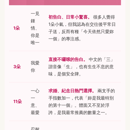
一見
初告白、日常小驚喜。
很多人覺得
鍾
1朵小氣，但我認為在交往後平常日
1朵
情、
子送，反而有種「今天依然只愛妳
你是
一個」的專注感。
唯一
直接不囉嗦的告白。
中文的「三」
我愛
3朵
諧音像「生」，也有生生不息的意
你
味，是個安全牌。
一心
求婚、紀念日熱門選擇。
兩支手的
一
手指數加一，代表「妳是我最特別
11朵
意、
的第十一個」。體面又不至於浮
最愛
誇，是我最常推薦的數量之一。
忍耐