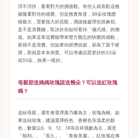
浮不浮誇，要看對方的價值觀。有些人就喜歡這種
被隆重對待的感覺。但從務實角度，99朵玫瑰體
積龐大，需要很大的花瓶，凋謝後處理也很麻煩。
是不是浪費錢，取決於你如何看待「儀式感」的價
值。如果這筆花費能帶來雙方難忘的快樂與感動，
那就不是浪費。但如果你經濟拮据，卻為了面子硬
買，那就是本末倒置。可以考慮品質更好的33朵
或50朵，效果一樣好。
母親節送媽媽玫瑰該送幾朵？可以送紅玫瑰
嗎？
送給母親，通常會選擇康乃馨為主，玫瑰為輔。如
果送純玫瑰，建議選擇粉色、香檳色等溫柔的顏
色，數量以6、9、12、18等吉祥偶數為主，寓意
「順利」、「長久」、「青春美麗」。紅玫瑰在傳