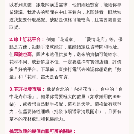
以看到實體，跟老闆溝通需求，他們經驗豐富，能給你專
業建議。我常去的那間在中山區巷內，老闆娘看一眼就知
道我想要什麼感覺。缺點是價格可能較高，且需要親自去
取貨。
2. 線上訂花平台：
例如「花道家」、「愛情花店」等。優
點是方便，動動手指就能訂，還能指定送貨時間和地址。
但
風險也高
。圖片永遠僅供參考，送來的實物可能縮水、
花材不同、或新鮮度不佳。一定要選擇有實體店舖、評價
多且好的平台。下單前，直接打電話去確認你想送的「數
量」和「花材」當天是否有貨。
3. 花卉批發市場：
像是台北的「內湖花市」、台中的「台
中花卉市場」。如果你需要極大的數量（如求婚用的999
朵），或者想自己動手搭配，這裡是天堂。價格最有競爭
力，但需要犧牲睡眠（批發市場通常清晨開市），且要有
基本的花材處理和包裝能力。
挑選玫瑰的幾個肉眼可辨的關鍵：