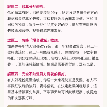
誤區二：預算分配錯誤。
你的預算有限，卻硬要湊到99朵，結果只能選擇最便宜的
花材和最簡單的包裝。這樣整體效果會非常廉價。不如用
同樣的預算，買少一點但品質更好的花，搭配有設計感的
包裝紙和緞帶。視覺質感差非常多。
誤區三：忽略「場合遞減」效應。
如果你每年情人節都送99朵，第一年她會很驚喜，第二年
覺得應該的，第三年可能就無感了。偶爾變換一下數字和
搭配（例如從99朵紅玫瑰，變成33朵紅玫瑰搭配進口鬱金
香），更能保持新鮮感。情感是需要經營的，送花也是。
誤區四：完全不知道對方對花的喜好。
有人對花粉嚴重過敏，你送一大束花簡直是災難。有人不
喜歡紅玫瑰的強烈，覺得俗氣。在決定數量與種類前，這
些基本情報要先掌握。平常聊天時可以默默觀察，或從她
的朋友那裡打聽。