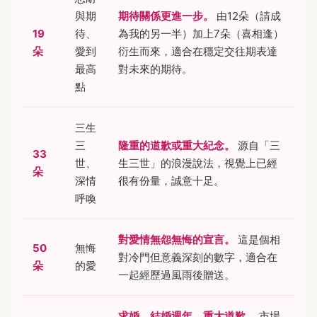
與期
期待關係更進一步。
由12朵（請成
19
待、
為我的另一半）加上7朵（喜相逢）
朵
愛到
衍生而來，適合在穩定交往期表達
最高
對未來的期待。
點
三生
三
隆重的道歉或重大紀念。
源自「三
33
世、
生三世」的浪漫說法，視覺上已經
朵
深情
很有份量，誠意十足。
呼喚
對愛情無怨無悔的宣言。
這是個相
50
無悔
對冷門但意義深刻的數字，適合在
朵
的愛
一起經歷過風雨後贈送。
求婚、結婚週年、重大道歉。
市場