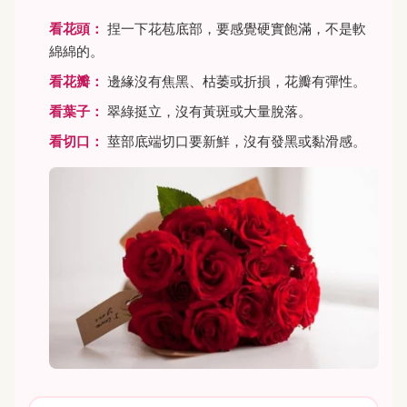
看花頭：
捏一下花苞底部，要感覺硬實飽滿，不是軟
綿綿的。
看花瓣：
邊緣沒有焦黑、枯萎或折損，花瓣有彈性。
看葉子：
翠綠挺立，沒有黃斑或大量脫落。
看切口：
莖部底端切口要新鮮，沒有發黑或黏滑感。