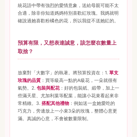
統花語中帶有強烈的愛情意象，送給母親可能不太
合適，除非你知道媽媽特別喜歡紅玫瑰。我媽就明
確說過她喜歡粉橘色的花，所以我從不送她紅的。
預算有限，又想表達誠意，該怎麼在數量上
取捨？
放棄對「大數字」的執著。將預算投資在：1.
單支
玫瑰的品質
：買等級高一點的A級花，一朵就很有
氣勢。2.
包裝與配花
：好的包裝紙、緞帶，加上一
些滿天星、尤加利葉等配葉，能讓小花束看起來非
常精緻。3.
搭配其他禮物
：例如送一盒她愛吃的
巧克力，旁邊放上一小束3朵的玫瑰，整體心意更
滿。真誠的心意，不會被數量限制。