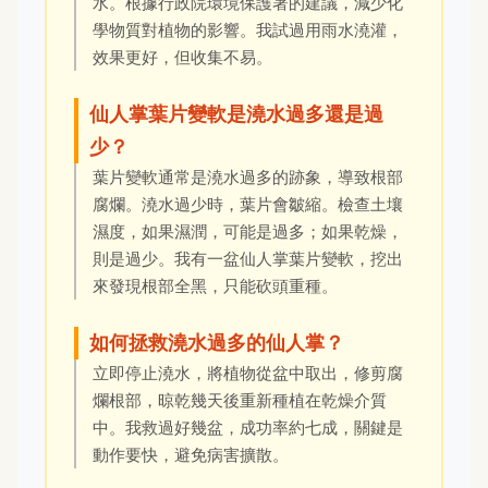
水。根據行政院環境保護署的建議，減少化
學物質對植物的影響。我試過用雨水澆灌，
效果更好，但收集不易。
仙人掌葉片變軟是澆水過多還是過
少？
葉片變軟通常是澆水過多的跡象，導致根部
腐爛。澆水過少時，葉片會皺縮。檢查土壤
濕度，如果濕潤，可能是過多；如果乾燥，
則是過少。我有一盆仙人掌葉片變軟，挖出
來發現根部全黑，只能砍頭重種。
如何拯救澆水過多的仙人掌？
立即停止澆水，將植物從盆中取出，修剪腐
爛根部，晾乾幾天後重新種植在乾燥介質
中。我救過好幾盆，成功率約七成，關鍵是
動作要快，避免病害擴散。