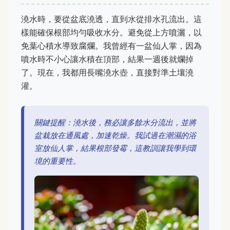
澆水時，要從盆底澆透，直到水從排水孔流出。這
樣能確保根部均勻吸收水分。避免從上方噴灑，以
免葉心積水導致腐爛。我曾經有一盆仙人掌，因為
噴水時不小心讓水積在頂部，結果一週後就爛掉
了。現在，我都用長嘴澆水壺，直接對準土壤澆
灌。
關鍵提醒：澆水後，務必讓多餘水分流出，並將
盆栽放在通風處，加速乾燥。我試過在潮濕的浴
室放仙人掌，結果根部發霉，這教訓讓我學到環
境的重要性。