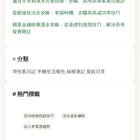
龜背芋水耕換水完整指南：步驟、頻率與專家避坑秘訣
龍眼接枝法全攻略：掌握時機、步驟與高成功率技巧
圓葉金錢樹養護全攻略：從基礎到進階技巧，解決所有
疑難雜症
≡ 分類
揹包客日記
半糖生活報告
綠植筆記
寵奴日常
# 熱門標籤
室內植物照顧技巧
澆水過多爛根
仙人掌養護趨勢