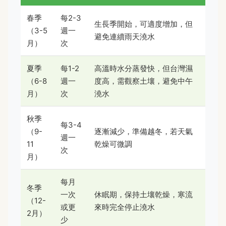
春季
每2-3
生長季開始，可適度增加，但
（3-5
週一
避免連續雨天澆水
月）
次
夏季
每1-2
高溫時水分蒸發快，但台灣濕
（6-8
週一
度高，需觀察土壤，避免中午
月）
次
澆水
秋季
每3-4
（9-
逐漸減少，準備越冬，若天氣
週一
11
乾燥可微調
次
月）
每月
冬季
一次
休眠期，保持土壤乾燥，寒流
（12-
或更
來時完全停止澆水
2月）
少