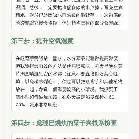
濕潤。然後，一定要把底盤多餘的水倒掉，避免盆底
積水。對於已經因缺水而焦邊的龜背芋，一次徹底的
澆透能讓它慢慢恢復，但別指望焦掉的部分會變綠。
第三步：提升空氣濕度
在龜背芋旁邊放一盤水，水分蒸發能稍微提高濕度。
但我覺得最有效的方法是使用噴霧瓶，每天早晚在葉
片周圍噴灑細密的水霧（注意不要直接對著葉心猛
噴，以免積水爛心）。你也可以把龜背芋和其他植物
放在一起，創造一個濕度較高的小環境。我投資了一
個小型超音波加濕器，在冬天設定濕度保持在60-
70%，效果非常明顯。
第四步：處理已燒焦的葉子與根系檢查