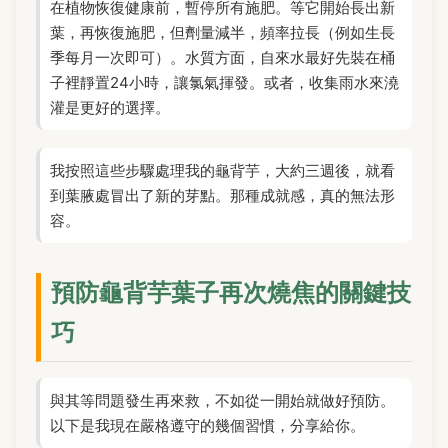
在植物恢復健康前，暫停所有施肥。等它開始長出新
葉，再恢復施肥，但劑量減半，頻率拉長（例如生長
季每月一次即可）。水質方面，自來水最好先裝在桶
子裡靜置24小時，讓氯氣揮發。或者，收集雨水來澆
灌是更好的選擇。
我按照這些步驟處理我的龜背芋，大約三週後，就看
到葉腋處冒出了新的芽點。那種成就感，真的無法形
容。
預防龜背芋葉子再次燒焦的關鍵技
巧
與其等問題發生再來救，不如從一開始就做好預防。
以下是我現在嚴格遵守的幾個習慣，分享給你。