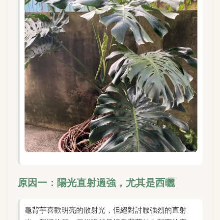
原因一：陽光直射過強，尤其是西曬
龜背芋喜歡明亮的散射光，但絕對討厭強烈的直射