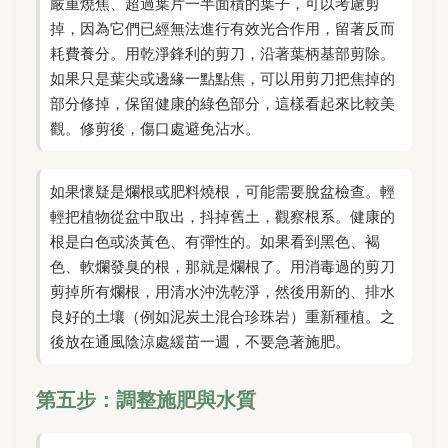
嚴重燒焦、超過葉片一半面積的葉子，可以考慮剪
掉，因為它們已經無法進行有效光合作用，留著反而
耗費養分。用乾淨鋒利的剪刀，沿著葉柄基部剪除。
如果只是葉尖或邊緣一點點焦，可以用剪刀把焦掉的
部分修掉，保留健康的綠色部分，這樣看起來比較美
觀。修剪後，傷口處避免沾水。
如果懷疑是爛根或肥料燒根，可能需要脫盆檢查。輕
輕把植物從盆中取出，抖掉舊土，觀察根系。健康的
根是白色或淡黃色、有彈性的。如果看到黑色、褐
色、軟爛發臭的根，那就是爛根了。用消毒過的剪刀
剪掉所有爛根，用清水沖洗乾淨，然後用新的、排水
良好的土壤（例如泥炭土混合珍珠岩）重新種植。之
後放在通風陰涼處緩苗一週，不要急著施肥。
第五步：調整施肥與水質