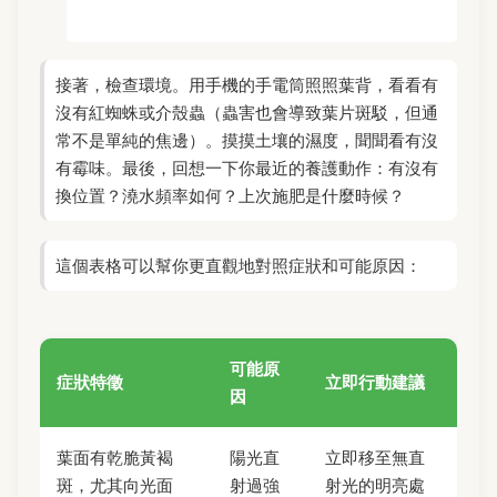
接著，檢查環境。用手機的手電筒照照葉背，看看有
沒有紅蜘蛛或介殼蟲（蟲害也會導致葉片斑駁，但通
常不是單純的焦邊）。摸摸土壤的濕度，聞聞看有沒
有霉味。最後，回想一下你最近的養護動作：有沒有
換位置？澆水頻率如何？上次施肥是什麼時候？
這個表格可以幫你更直觀地對照症狀和可能原因：
可能原
症狀特徵
立即行動建議
因
葉面有乾脆黃褐
陽光直
立即移至無直
斑，尤其向光面
射過強
射光的明亮處