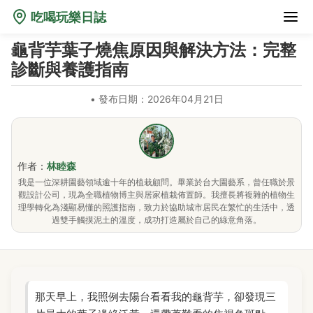
吃喝玩樂日誌
龜背芋葉子燒焦原因與解決方法：完整
診斷與養護指南
•
發布日期：2026年04月21日
作者：
林睦森
我是一位深耕園藝領域逾十年的植栽顧問。畢業於台大園藝系，曾任職於景
觀設計公司，現為全職植物博主與居家植栽佈置師。我擅長將複雜的植物生
理學轉化為淺顯易懂的照護指南，致力於協助城市居民在繁忙的生活中，透
過雙手觸摸泥土的溫度，成功打造屬於自己的綠意角落。
那天早上，我照例去陽台看看我的龜背芋，卻發現三