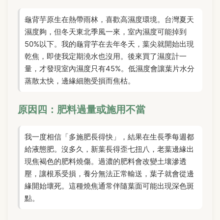
龜背芋原生在熱帶雨林，喜歡高濕度環境。台灣夏天
濕度夠，但冬天東北季風一來，室內濕度可能掉到
50%以下。我的龜背芋在去年冬天，葉尖就開始出現
乾焦，即使我定期澆水也沒用。後來買了濕度計一
量，才發現室內濕度只有45%。低濕度會讓葉片水分
蒸散太快，邊緣細胞受損而焦枯。
原因四：肥料過量或施用不當
我一度相信「多施肥長得快」，結果在生長季每週都
給液態肥。沒多久，新葉長得歪七扭八，老葉邊緣出
現焦褐色的肥料燒傷。過濃的肥料會改變土壤滲透
壓，讓根系受損，養分無法正常輸送，葉子就會從邊
緣開始壞死。這種燒焦通常伴隨葉面可能出現深色斑
點。