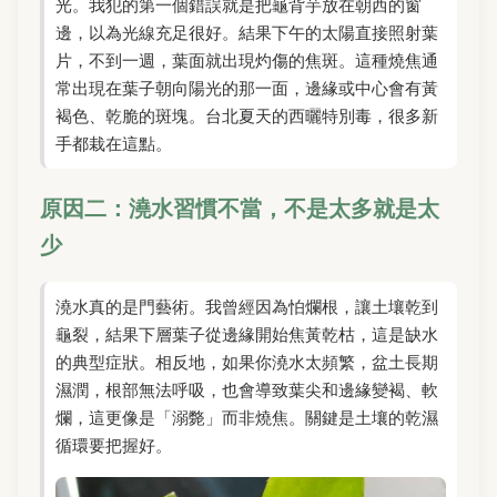
光。我犯的第一個錯誤就是把龜背芋放在朝西的窗
邊，以為光線充足很好。結果下午的太陽直接照射葉
片，不到一週，葉面就出現灼傷的焦斑。這種燒焦通
常出現在葉子朝向陽光的那一面，邊緣或中心會有黃
褐色、乾脆的斑塊。台北夏天的西曬特別毒，很多新
手都栽在這點。
原因二：澆水習慣不當，不是太多就是太
少
澆水真的是門藝術。我曾經因為怕爛根，讓土壤乾到
龜裂，結果下層葉子從邊緣開始焦黃乾枯，這是缺水
的典型症狀。相反地，如果你澆水太頻繁，盆土長期
濕潤，根部無法呼吸，也會導致葉尖和邊緣變褐、軟
爛，這更像是「溺斃」而非燒焦。關鍵是土壤的乾濕
循環要把握好。