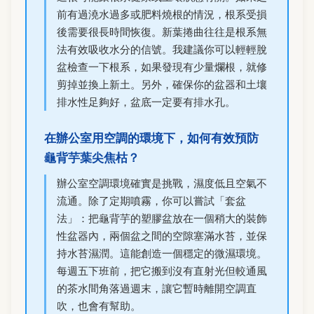
前有過澆水過多或肥料燒根的情況，根系受損
後需要很長時間恢復。新葉捲曲往往是根系無
法有效吸收水分的信號。我建議你可以輕輕脫
盆檢查一下根系，如果發現有少量爛根，就修
剪掉並換上新土。另外，確保你的盆器和土壤
排水性足夠好，盆底一定要有排水孔。
在辦公室用空調的環境下，如何有效預防
龜背芋葉尖焦枯？
辦公室空調環境確實是挑戰，濕度低且空氣不
流通。除了定期噴霧，你可以嘗試「套盆
法」：把龜背芋的塑膠盆放在一個稍大的裝飾
性盆器內，兩個盆之間的空隙塞滿水苔，並保
持水苔濕潤。這能創造一個穩定的微濕環境。
每週五下班前，把它搬到沒有直射光但較通風
的茶水間角落過週末，讓它暫時離開空調直
吹，也會有幫助。