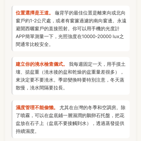
位置選擇是王道。
龜背芋的最佳位置是離東向或北向
窗戶約1-2公尺處，或者有窗簾過濾的南向窗邊。永遠
避開西曬窗戶的直接照射。你可以用手機的光度計
APP簡單測量一下，光照強度在10000-20000 lux之
間通常比較安全。
建立你的澆水檢查儀式。
我每週固定一天，用手摸土
壤、掂盆重（澆水後的盆和乾燥的盆重量差很多），
來決定要不要澆水。季節變換時要特別注意，冬天蒸
散慢，澆水間隔要拉長。
濕度管理不能偷懶。
尤其在台灣的冬季和空調房。除
了噴霧，可以在盆底鋪一層濕潤的鵝卵石托盤，把花
盆放在石子上（盆底不要接觸到水），透過蒸發提供
持續濕度。