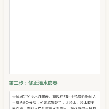
第二步：修正澆水節奏
丟掉固定的澆水時間表。我現在都用手指或竹籤插入
土壤約5公分深，如果感覺乾了，才澆水。澆水時要
慢而透，直到水從盆底排水孔流出，確保整個土球都