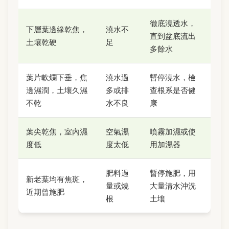
徹底澆透水，
下層葉邊緣乾焦，
澆水不
直到盆底流出
土壤乾硬
足
多餘水
葉片軟爛下垂，焦
澆水過
暫停澆水，檢
邊濕潤，土壤久濕
多或排
查根系是否健
不乾
水不良
康
葉尖乾焦，室內濕
空氣濕
噴霧加濕或使
度低
度太低
用加濕器
肥料過
暫停施肥，用
新老葉均有焦斑，
量或燒
大量清水沖洗
近期曾施肥
根
土壤