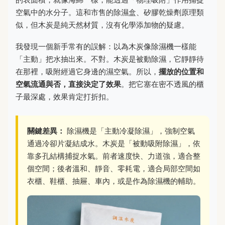
空氣中的水分子。這和市售的除濕盒、矽膠乾燥劑原理類
似，但木炭是純天然材質，沒有化學添加物的疑慮。
我發現一個新手常有的誤解：以為木炭像除濕機一樣能
「主動」把水抽出來。不對。木炭是被動除濕，它靜靜待
在那裡，吸附經過它身邊的濕空氣。所以，
擺放的位置和
空氣流通與否，直接決定了效果
。把它塞在密不透風的櫃
子最深處，效果肯定打折扣。
關鍵差異：
除濕機是「主動冷凝除濕」，強制空氣
通過冷卻片凝結成水。木炭是「被動吸附除濕」，依
靠多孔結構捕捉水氣。前者速度快、力道強，適合整
個空間；後者溫和、靜音、零耗電，適合局部空間如
衣櫃、鞋櫃、抽屜、車內，或是作為除濕機的輔助。