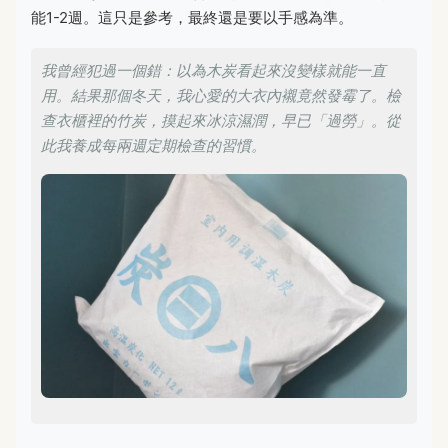
能1-2週。這只是參考，最終還是要以手感為準。
我曾經犯過一個錯：以為木炭看起來沒變樣就能一直
用。結果那個冬天，我心愛的大衣內襯竟然發霉了。檢
查衣櫃裡的竹炭，摸起來冰涼濕潤，早已「過勞」。從
此我養成每兩週定期檢查的習慣。