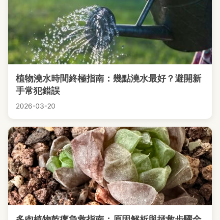
植物澆水時間終極指南：幾點澆水最好？避開新
手常犯錯誤
2026-03-20
多肉植物乾癟急救指南：原因解析與拯救步驟全