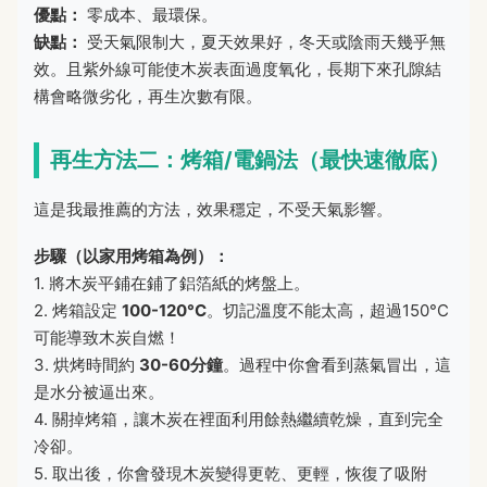
優點：
零成本、最環保。
缺點：
受天氣限制大，夏天效果好，冬天或陰雨天幾乎無
效。且紫外線可能使木炭表面過度氧化，長期下來孔隙結
構會略微劣化，再生次數有限。
再生方法二：烤箱/電鍋法（最快速徹底）
這是我最推薦的方法，效果穩定，不受天氣影響。
步驟（以家用烤箱為例）：
1. 將木炭平鋪在鋪了鋁箔紙的烤盤上。
2. 烤箱設定
100-120°C
。切記溫度不能太高，超過150°C
可能導致木炭自燃！
3. 烘烤時間約
30-60分鐘
。過程中你會看到蒸氣冒出，這
是水分被逼出來。
4. 關掉烤箱，讓木炭在裡面利用餘熱繼續乾燥，直到完全
冷卻。
5. 取出後，你會發現木炭變得更乾、更輕，恢復了吸附