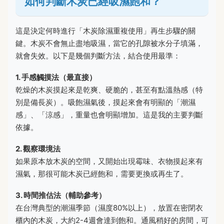
如何判斷木炭已經吸濕飽和？
這是決定何時進行「木炭除濕重複使用」再生步驟的關
鍵。木炭不會無止盡地吸濕，當它的孔隙被水分子填滿，
就會失效。以下是幾個判斷方法，結合使用最準：
1. 手感觸摸法（最直接）
乾燥的木炭摸起來是乾爽、硬脆的，甚至有點溫熱感（特
別是備長炭）。吸飽濕氣後，摸起來會有明顯的「潮濕
感」、「涼感」，重量也會明顯增加。這是我的主要判斷
依據。
2. 觀察環境法
如果原本放木炭的空間，又開始出現霉味、衣物摸起來有
濕氣，那很可能木炭已經飽和，需要更換或再生了。
3. 時間推估法（輔助參考）
在台灣典型的潮濕季節（濕度80%以上），放置在密閉衣
櫃內的木炭，大約2-4週會達到飽和。通風稍好的房間，可