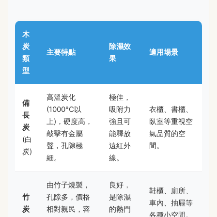
木
炭
除濕效
主要特點
適用場景
類
果
型
高溫炭化
極佳，
備
(1000°C以
吸附力
衣櫃、書櫃、
長
上)，硬度高，
強且可
臥室等重視空
炭
敲擊有金屬
能釋放
氣品質的空
(白
聲，孔隙極
遠紅外
間。
炭)
細。
線。
由竹子燒製，
良好，
鞋櫃、廁所、
竹
孔隙多，價格
是除濕
車內、抽屜等
炭
相對親民，容
的熱門
各種小空間。