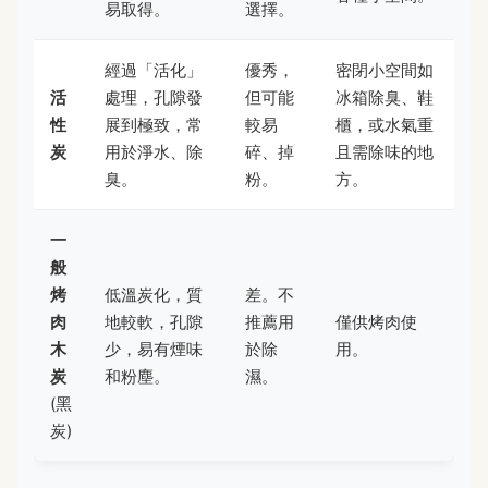
易取得。
選擇。
經過「活化」
優秀，
密閉小空間如
活
處理，孔隙發
但可能
冰箱除臭、鞋
性
展到極致，常
較易
櫃，或水氣重
炭
用於淨水、除
碎、掉
且需除味的地
臭。
粉。
方。
一
般
烤
低溫炭化，質
差。不
肉
地較軟，孔隙
推薦用
僅供烤肉使
木
少，易有煙味
於除
用。
炭
和粉塵。
濕。
(黑
炭)