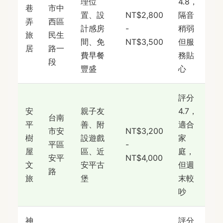
理位
4.8，
巷
市中
置、設
NT$2,800
隔音
弄
西區
計感房
-
稍弱
旅
民生
間、免
NT$3,500
但服
居
路一
費早餐
務貼
段
豐盛
心
評分
安
親子友
4.7，
台南
平
善、附
適合
市安
NT$3,200
樹
設遊戲
家
平區
-
屋
區、近
庭，
安平
NT$4,000
文
安平古
但週
路
旅
堡
末較
吵
神
評分