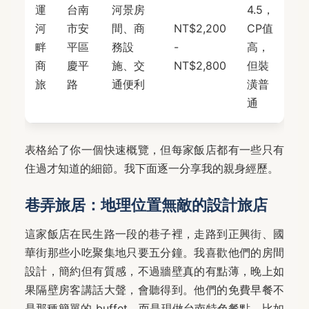
運
台南
河景房
4.5，
河
市安
間、商
NT$2,200
CP值
畔
平區
務設
-
高，
商
慶平
施、交
NT$2,800
但裝
旅
路
通便利
潢普
通
表格給了你一個快速概覽，但每家飯店都有一些只有
住過才知道的細節。我下面逐一分享我的親身經歷。
巷弄旅居：地理位置無敵的設計旅店
這家飯店在民生路一段的巷子裡，走路到正興街、國
華街那些小吃聚集地只要五分鐘。我喜歡他們的房間
設計，簡約但有質感，不過牆壁真的有點薄，晚上如
果隔壁房客講話大聲，會聽得到。他們的免費早餐不
是那種簡單的 buffet，而是現做台南特色餐點，比如