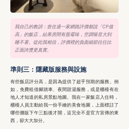
我自己的教訓：曾住過一家網路評價都說「CP值
高」的飯店，結果房間有股霉味，空調噪音大到
睡不著。從此我相信，評價裡的負面細節往往比
正面誇獎更真實。
準則三：隱藏版服務與設施
有些飯店評分高，是因為提供了超乎預期的服務。例
如，免費租借腳踏車、夜間甜湯服務，或是櫃檯有在
地人才知道的私房景點地圖。我在一家飯店入住時，
櫃檯人員主動給我一份手繪的美食地圖，上面標註了
哪些攤販下午三點後才開，這完全不是官方宣傳的東
西，卻大大加分。