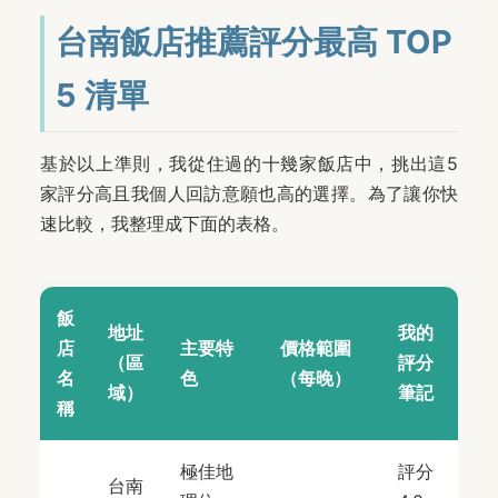
台南飯店推薦評分最高 TOP
5 清單
基於以上準則，我從住過的十幾家飯店中，挑出這5
家評分高且我個人回訪意願也高的選擇。為了讓你快
速比較，我整理成下面的表格。
飯
地址
我的
店
主要特
價格範圍
（區
評分
名
色
（每晚）
域）
筆記
稱
極佳地
評分
台南