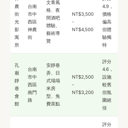
文青風
農
台南
4.9，
格、夜
街
市中
NT$3,500
價格
間酒吧
光
西區
-
偏高
體驗、
影
神農
NT$4,500
但體
藝術導
寓
街
驗獨
覽
所
特
評分
孔
安靜巷
台南
4.6，
廟
弄、日
市中
NT$2,500
設施
靜
式塌塌
西區
-
較舊
巷
米房
南門
NT$3,200
但氛
會
型、免
路
圍絕
館
費茶點
佳
評分